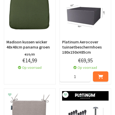
Madison kussen wicker
Platinum Aerocover
48x48cm panama groen
tuinsetbeschermhoes
180x150xH85cm
€
19
,
99
€
14
,
99
€
69
,
95
Op voorraad
Op voorraad