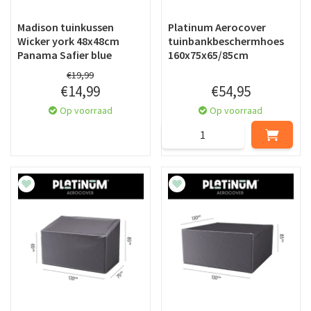
Madison tuinkussen
Platinum Aerocover
Wicker york 48x48cm
tuinbankbeschermhoes
Panama Safier blue
160x75x65/85cm
€
19
,
99
€
14
,
99
€
54
,
95
Op voorraad
Op voorraad