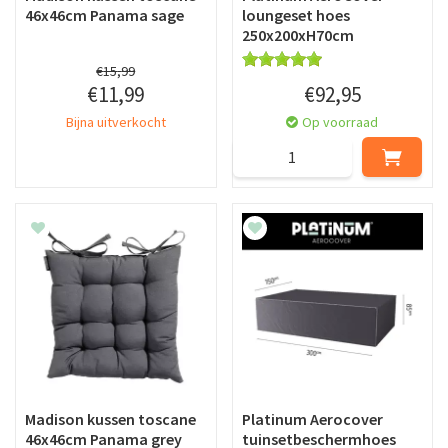
46x46cm Panama sage
loungeset hoes
250x200xH70cm
€
15
,
99
€
11
,
99
€
92
,
95
Bijna uitverkocht
Op voorraad
Madison kussen toscane
Platinum Aerocover
46x46cm Panama grey
tuinsetbeschermhoes