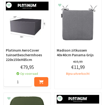
Platinum AeroCover
Madison zitkussen
tuinsetbeschermhoes
40x40cm Panama Grijs
220x150xH85cm
€
15
,
99
€
79
,
95
€
11
,
99
Op voorraad
Bijna uitverkocht