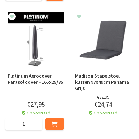
Platinum Aerocover
Madison Stapelstoel
Parasol cover H165x25/35
kussen 97x49cm Panama
Grijs
€
32
,
99
€
27
,
95
€
24
,
74
Op voorraad
Op voorraad