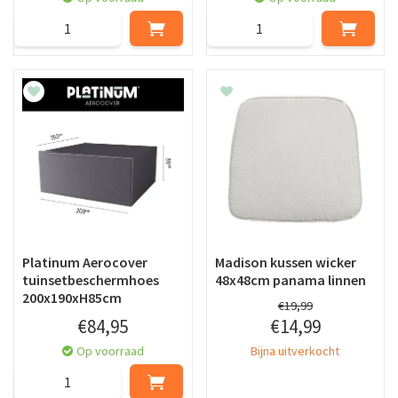
Platinum Aerocover
Madison kussen wicker
tuinsetbeschermhoes
48x48cm panama linnen
200x190xH85cm
€
19
,
99
€
84
,
95
€
14
,
99
Op voorraad
Bijna uitverkocht