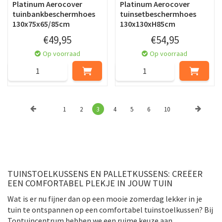
Platinum Aerocover
Platinum Aerocover
tuinbankbeschermhoes
tuinsetbeschermhoes
130x75x65/85cm
130x130xH85cm
€
49
,
95
€
54
,
95
Op voorraad
Op voorraad
1
2
3
4
5
6
10
TUINSTOELKUSSENS EN PALLETKUSSENS: CREËER
EEN COMFORTABEL PLEKJE IN JOUW TUIN
Wat is er nu fijner dan op een mooie zomerdag lekker in je
tuin te ontspannen op een comfortabel tuinstoelkussen? Bij
Toptuincentrum hebben we een ruime keuze aan