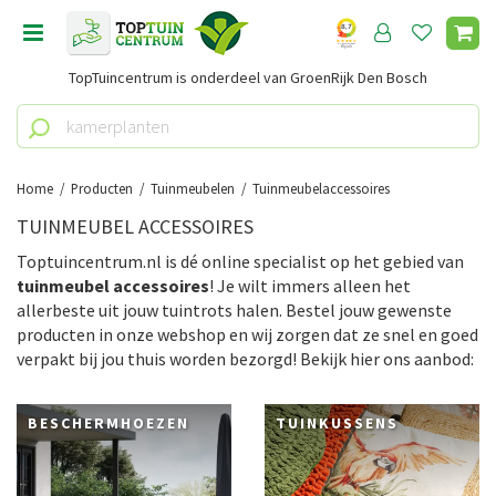
G
a
n
TopTuincentrum is onderdeel van GroenRijk Den Bosch
a
a
r
c
o
Home
Producten
Tuinmeubelen
Tuinmeubelaccessoires
n
TUINMEUBEL ACCESSOIRES
t
e
Toptuincentrum.nl is dé online specialist op het gebied van
n
tuinmeubel accessoires
! Je wilt immers alleen het
t
allerbeste uit jouw tuintrots halen. Bestel jouw gewenste
producten in onze webshop en wij zorgen dat ze snel en goed
verpakt bij jou thuis worden bezorgd! Bekijk hier ons aanbod:
BESCHERMHOEZEN
TUINKUSSENS