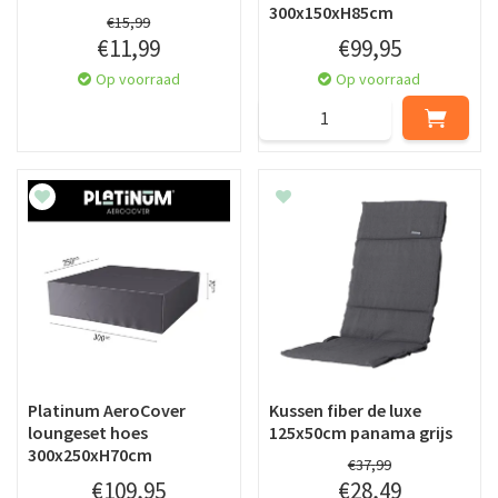
300x150xH85cm
€
15
,
99
€
11
,
99
€
99
,
95
Op voorraad
Op voorraad
Platinum AeroCover
Kussen fiber de luxe
loungeset hoes
125x50cm panama grijs
300x250xH70cm
€
37
,
99
€
109
,
95
€
28
,
49