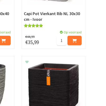
40x40
Capi Pot Vierkant Rib NL 30x30
cm - Ivoor
oorraad
Op voorraad
€
44
,
99
€
35
,
99