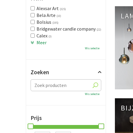
Alexsar Art
(325)
LA
Bela Arte
(10)
Bolsius
(195)
Bridgewater candle company
(22)
Calex
(3)
Meer
Wis selectie
Zoeken
Wis selectie
BI
Prijs