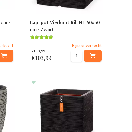
 cm -
Capi pot Vierkant Rib NL 50x50
cm - Zwart
verkocht
Bijna uitverkocht
€
129
,
99
€
103
,
99