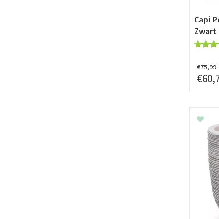
Capi P
Zwart
€
75
,
99
€
60
,