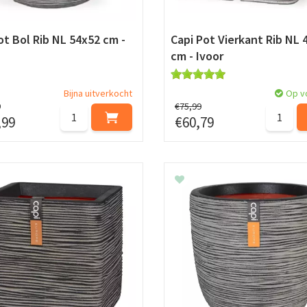
ot Bol Rib NL 54x52 cm -
Capi Pot Vierkant Rib NL 
cm - Ivoor
Bijna uitverkocht
Op v
9
€
75
,
99
,
99
€
60
,
79