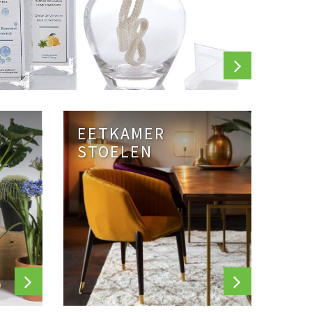
N
EETKAMER
STOELEN