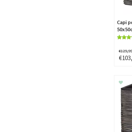
Capi p
50x50c
€
129
,
9
€
103