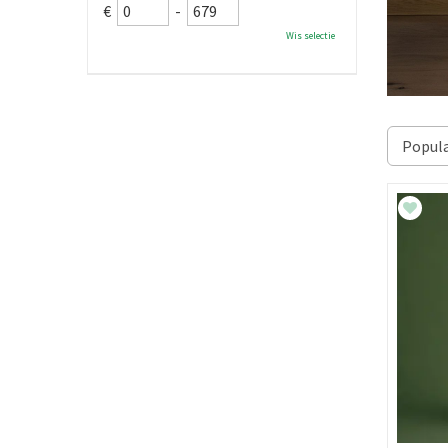
€
-
Wis selectie