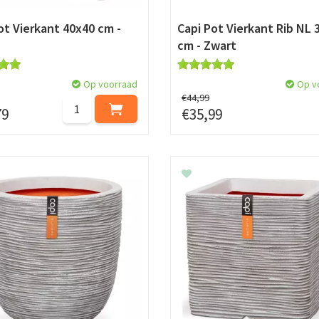
ot Vierkant 40x40 cm -
Capi Pot Vierkant Rib NL 
cm - Zwart
Op voorraad
Op v
€
44
,
99
79
€
35
,
99