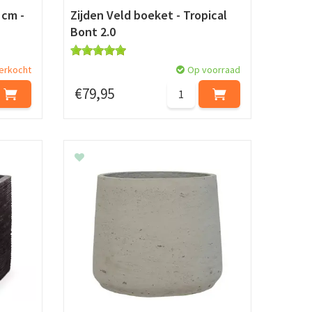
 cm -
Zijden Veld boeket - Tropical
Bont 2.0
verkocht
Op voorraad
€
79
,
95