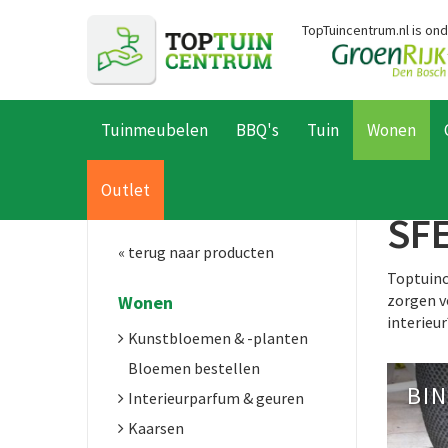
Ga
TopTuincentrum.nl is on
naar
content
Tuinmeubelen
BBQ's
Tuin
Wonen
Home
Producten
Wonen
Outlet
SF
« terug naar producten
Toptuinc
zorgen vo
Wonen
interieu
Kunstbloemen & -planten
Bloemen bestellen
BI
Interieurparfum & geuren
Kaarsen