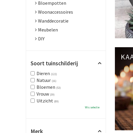
Bloempotten
Woonaccessoires
Wanddecoratie
Meubelen
DIY
KA
Soort tuinschilderij
Dieren
(122)
Natuur
(16)
Bloemen
(53)
Vrouw
(39)
Uitzicht
(89)
Wis selectie
Merk