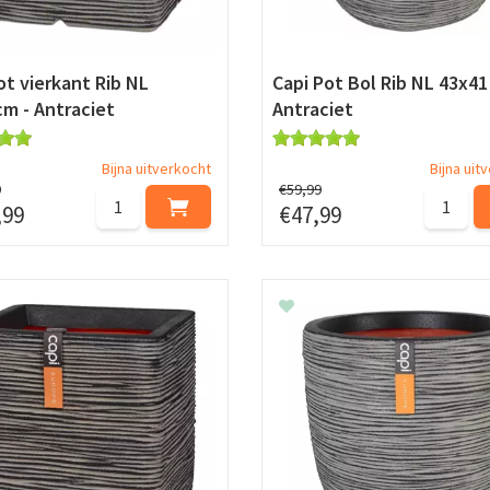
ot vierkant Rib NL
Capi Pot Bol Rib NL 43x41
m - Antraciet
Antraciet
Bijna uitverkocht
Bijna uit
9
€
59
,
99
,
99
€
47
,
99