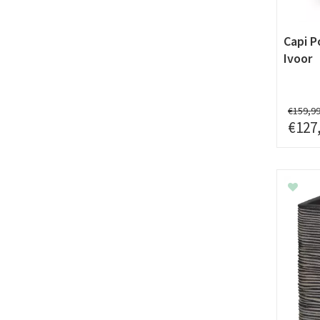
Capi P
Ivoor
€
159
,
9
€
127