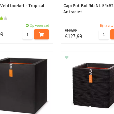
 Veld boeket - Tropical
Capi Pot Bol Rib NL 54x52
Antraciet
Op voorraad
Bijna uit
€
159
,
99
99
€
127
,
99