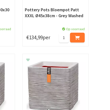
30x30
Pottery Pots Bloempot Patt
XXXL Ø45x38cm - Grey Washed
oorraad
Op voorraad
€
134
,
99
per