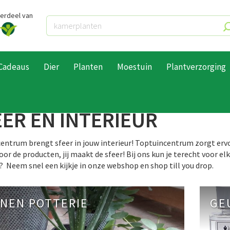
derdeel van
Cadeaus
Dier
Planten
Moestuin
Plantverzorging
EER EN INTERIEUR
entrum brengt sfeer in jouw interieur! Toptuincentrum zorgt ervoor
or de producten, jij maakt de sfeer! Bij ons kun je terecht voor elk
r? Neem snel een kijkje in onze webshop en shop till you drop.
NNEN POTTERIE
GE