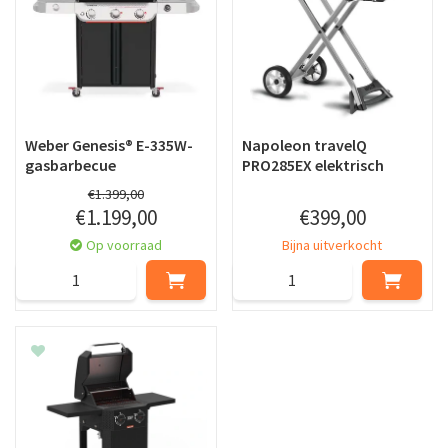
Weber Genesis® E-335W-
Napoleon travelQ
gasbarbecue
PRO285EX elektrisch
€
1.399
,
00
€
1.199
,
00
€
399
,
00
Op voorraad
Bijna uitverkocht