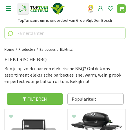
G
a
n
TopTuincentrum is onderdeel van GroenRijk Den Bosch
a
a
r
c
o
Home
Producten
Barbecues
Elektrisch
n
ELEKTRISCHE BBQ
t
e
Ben je op zoek naar een elektrische BBQ? Ontdek ons
n
assortiment elektrische barbecues: snel warm, weinig rook
t
en perfect voor je balkon of tuin. Bekijk nu!
FILTEREN