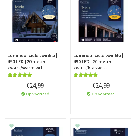
Lumineo icicle twinkle |
Lumineo icicle twinkle |
490 LED | 20 meter |
490 LED | 20 meter |
zwart/warm wit
zwart/klassie…
€
24
,
99
€
24
,
99
Op voorraad
Op voorraad