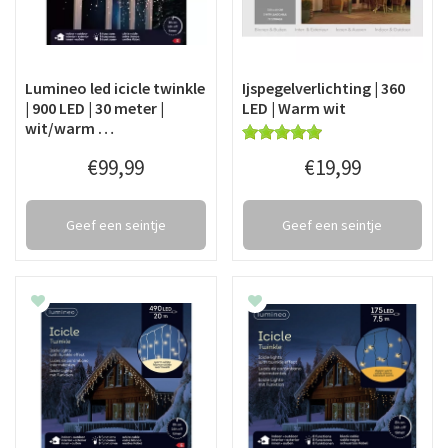
Lumineo led icicle twinkle
Ijspegelverlichting | 360
| 900 LED | 30 meter |
LED | Warm wit
wit/warm …
€
99
,
99
€
19
,
99
Geef een seintje
Geef een seintje