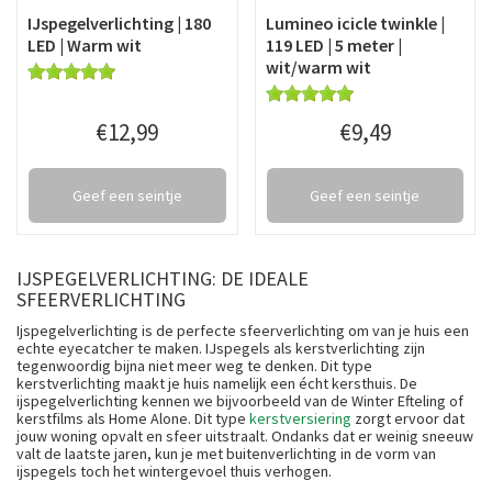
IJspegelverlichting | 180
Lumineo icicle twinkle |
LED | Warm wit
119 LED | 5 meter |
wit/warm wit
€
12
,
99
€
9
,
49
Geef een seintje
Geef een seintje
IJSPEGELVERLICHTING: DE IDEALE
SFEERVERLICHTING
Ijspegelverlichting is de perfecte sfeerverlichting om van je huis een
echte eyecatcher te maken. IJspegels als kerstverlichting zijn
tegenwoordig bijna niet meer weg te denken. Dit type
kerstverlichting maakt je huis namelijk een écht kersthuis. De
ijspegelverlichting kennen we bijvoorbeeld van de Winter Efteling of
kerstfilms als Home Alone. Dit type
kerstversiering
zorgt ervoor dat
jouw woning opvalt en sfeer uitstraalt. Ondanks dat er weinig sneeuw
valt de laatste jaren, kun je met buitenverlichting in de vorm van
ijspegels toch het wintergevoel thuis verhogen.