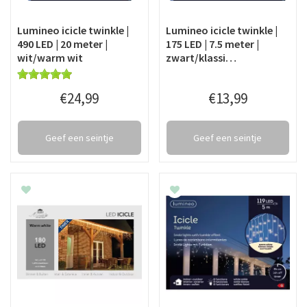
Lumineo icicle twinkle |
Lumineo icicle twinkle |
490 LED | 20 meter |
175 LED | 7.5 meter |
wit/warm wit
zwart/klassi…
€
24
,
99
€
13
,
99
Geef een seintje
Geef een seintje