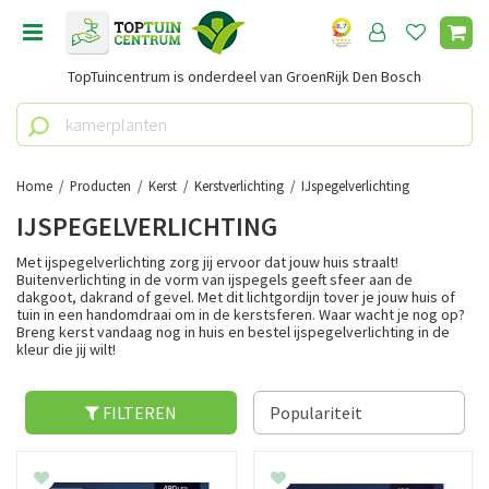
G
a
n
TopTuincentrum is onderdeel van GroenRijk Den Bosch
a
a
r
c
o
Home
Producten
Kerst
Kerstverlichting
IJspegelverlichting
n
IJSPEGELVERLICHTING
t
e
Met ijspegelverlichting zorg jij ervoor dat jouw huis straalt!
n
Buitenverlichting in de vorm van ijspegels geeft sfeer aan de
dakgoot, dakrand of gevel. Met dit lichtgordijn tover je jouw huis of
t
tuin in een handomdraai om in de kerstsferen. Waar wacht je nog op?
Breng kerst vandaag nog in huis en bestel ijspegelverlichting in de
kleur die jij wilt!
FILTEREN