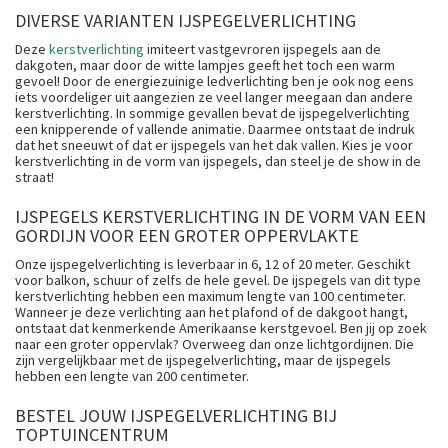
DIVERSE VARIANTEN IJSPEGELVERLICHTING
Deze
kerstverlichting
imiteert vastgevroren ijspegels aan de
dakgoten, maar door de witte lampjes geeft het toch een warm
gevoel! Door de energiezuinige ledverlichting ben je ook nog eens
iets voordeliger uit aangezien ze veel langer meegaan dan andere
kerstverlichting. In sommige gevallen bevat de ijspegelverlichting
een knipperende of vallende animatie. Daarmee ontstaat de indruk
dat het sneeuwt of dat er ijspegels van het dak vallen. Kies je voor
kerstverlichting in de vorm van ijspegels, dan steel je de show in de
straat!
IJSPEGELS KERSTVERLICHTING IN DE VORM VAN EEN
GORDIJN VOOR EEN GROTER OPPERVLAKTE
Onze ijspegelverlichting is leverbaar in 6, 12 of 20 meter. Geschikt
voor balkon, schuur of zelfs de hele gevel. De ijspegels van dit type
kerstverlichting hebben een maximum lengte van 100 centimeter.
Wanneer je deze verlichting aan het plafond of de dakgoot hangt,
ontstaat dat kenmerkende Amerikaanse kerstgevoel. Ben jij op zoek
naar een groter oppervlak? Overweeg dan onze lichtgordijnen. Die
zijn vergelijkbaar met de ijspegelverlichting, maar de ijspegels
hebben een lengte van 200 centimeter.
BESTEL JOUW IJSPEGELVERLICHTING BIJ
TOPTUINCENTRUM