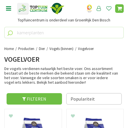
G
a
n
TopTuincentrum is onderdeel van GroenRijk Den Bosch
a
a
r
c
o
Home
Producten
Dier
Vogels (binnen)
Vogelvoer
n
VOGELVOER
t
e
De vogels verdienen natuurlijk het beste voer. Ons assortiment
n
bestaat uit de beste merken die bekend staan om de kwaliteit van
het voer. Vanwege de vele soorten smaken is er voor iedere
t
vogel iets lekkers. Bekijk het aanbod hieronder!
FILTEREN