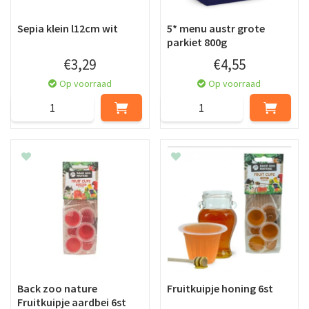
Sepia klein l12cm wit
5* menu austr grote
parkiet 800g
€
3
,
29
€
4
,
55
Op voorraad
Op voorraad
Back zoo nature
Fruitkuipje honing 6st
Fruitkuipje aardbei 6st