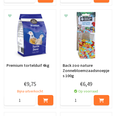
Premium tortelduif 4kg
Back zoo nature
Zonnebloemzaadsnoepje
s 100g
€
9
,
75
€
6
,
49
Bijna uitverkocht
Op voorraad