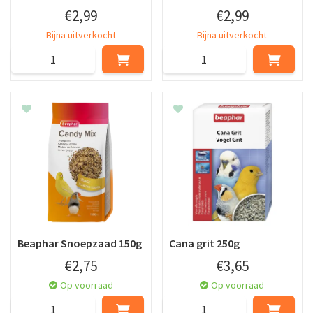
€
2
,
99
€
2
,
99
Bijna uitverkocht
Bijna uitverkocht
Beaphar Snoepzaad 150g
Cana grit 250g
€
2
,
75
€
3
,
65
Op voorraad
Op voorraad