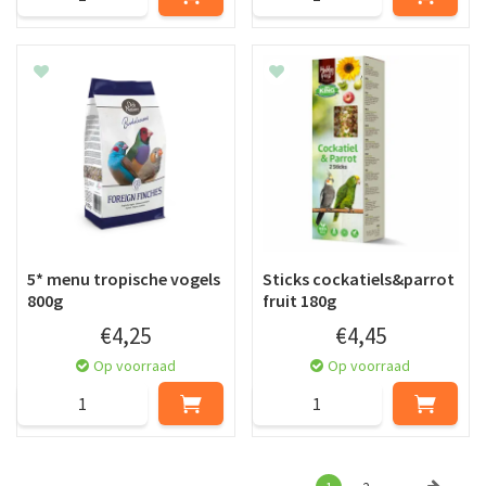
5* menu tropische vogels
Sticks cockatiels&parrot
800g
fruit 180g
€
4
,
25
€
4
,
45
Op voorraad
Op voorraad