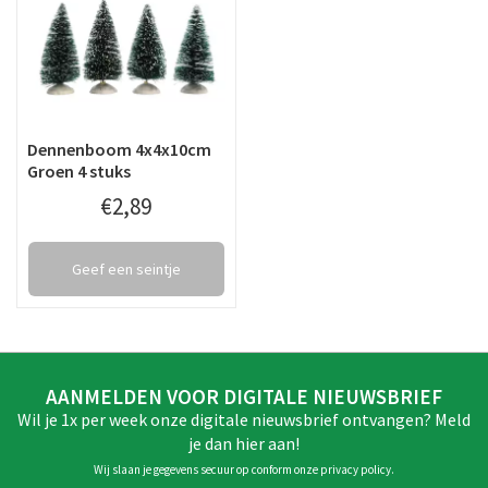
Dennenboom 4x4x10cm
Groen 4 stuks
€
2
,
89
Geef een seintje
AANMELDEN VOOR DIGITALE NIEUWSBRIEF
Wil je 1x per week onze digitale nieuwsbrief ontvangen? Meld
je dan hier aan!
Wij slaan je gegevens secuur op conform onze
privacy policy
.