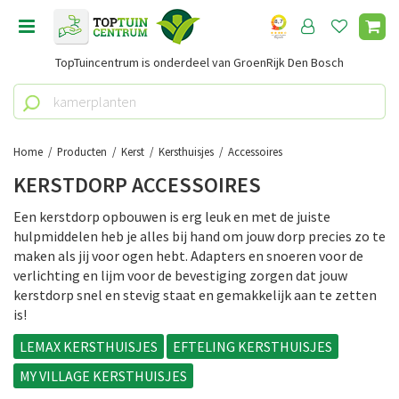
G
a
n
TopTuincentrum is onderdeel van GroenRijk Den Bosch
a
a
r
c
o
Home
Producten
Kerst
Kersthuisjes
Accessoires
n
KERSTDORP ACCESSOIRES
t
e
Een kerstdorp opbouwen is erg leuk en met de juiste
n
hulpmiddelen heb je alles bij hand om jouw dorp precies zo te
t
maken als jij voor ogen hebt. Adapters en snoeren voor de
verlichting en lijm voor de bevestiging zorgen dat jouw
kerstdorp snel en stevig staat en gemakkelijk aan te zetten
is!
LEMAX KERSTHUISJES
EFTELING KERSTHUISJES
MY VILLAGE KERSTHUISJES