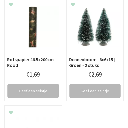
Rotspapier 46.5x200cm
Dennenboom | 6x6x15 |
Rood
Groen - 2 stuks
€
1
,
69
€
2
,
69
Geef een seintje
Geef een seintje