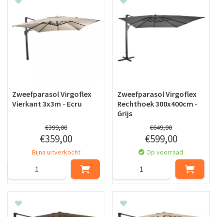
Zweefparasol Virgoflex
Zweefparasol Virgoflex
Vierkant 3x3m - Ecru
Rechthoek 300x400cm -
Grijs
€
399
,
00
€
649
,
00
€
359
,
00
€
599
,
00
Bijna uitverkocht
Op voorraad