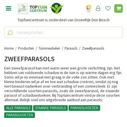
G
a
n
TopTuincentrum is onderdeel van GroenRijk Den Bosch
a
a
r
c
o
Home
Producten
Tuinmeubelen
Parasols
Zweefparasols
n
ZWEEFPARASOLS
t
e
Een zweefparasol kan met warm weer een grote verlichting zijn. Het
n
hebben van voldoende schaduw in de tuin is op warme dagen erg fijn.
Soms wil je nu eenmaal niet graag in de volle zon zitten. Ook met
t
kleine kinderen wil je af en toe wat schaduw creëren, omdat zij nog
niet bewust nadenken over verbranding of een zonnesteek. Er zijn
verschillende soorten parasols, zoals de zweefparasol, de staande
parasol of schaduwdoeken. Bij Toptuincentrum vind je deze soorten
allemaal. Bekijk snel ons uitgebreide aanbod aan parasols:
ALLE PARASOLS
STAANDE PARASOLS
PARASOLHOEZEN
PARASOLVOETEN