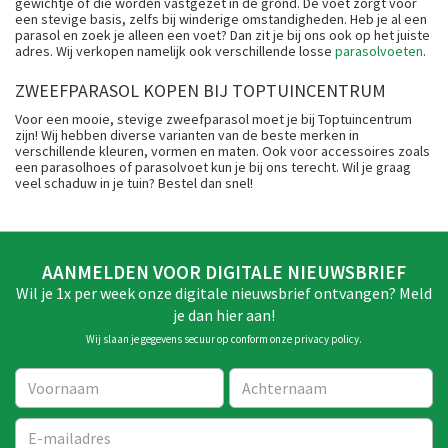
gewichtje of die worden vastgezet in de grond. De voet zorgt voor
een stevige basis, zelfs bij winderige omstandigheden. Heb je al een
parasol en zoek je alleen een voet? Dan zit je bij ons ook op het juiste
adres. Wij verkopen namelijk ook verschillende losse
parasolvoeten
.
ZWEEFPARASOL KOPEN BIJ TOPTUINCENTRUM
Voor een mooie, stevige zweefparasol moet je bij Toptuincentrum
zijn! Wij hebben diverse varianten van de beste merken in
verschillende kleuren, vormen en maten. Ook voor accessoires zoals
een parasolhoes of parasolvoet kun je bij ons terecht. Wil je graag
veel schaduw in je tuin? Bestel dan snel!
AANMELDEN VOOR DIGITALE NIEUWSBRIEF
Wil je 1x per week onze digitale nieuwsbrief ontvangen? Meld
je dan hier aan!
Wij slaan je gegevens secuur op conform onze
privacy policy
.