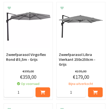
Zweefparasol Virgoflex
Zweefparasol Libra
Rond Ø3,5m - Grijs
Vierkant 250x250cm -
Grijs
€
399
,
00
€
199
,
00
€
359
,
00
€
179
,
00
Op voorraad
Bijna uitverkocht