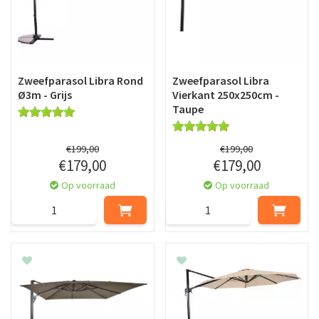
Zweefparasol Libra Rond
Zweefparasol Libra
Ø3m - Grijs
Vierkant 250x250cm -
Taupe
€
199
,
00
€
199
,
00
€
179
,
00
€
179
,
00
Op voorraad
Op voorraad