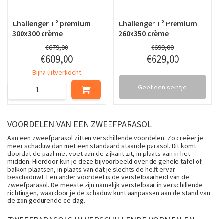
Challenger T² premium
Challenger T² Premium
300x300 crème
260x350 crème
€
679
,
00
€
699
,
00
€
609
,
00
€
629
,
00
Bijna uitverkocht
Geef een seintje
VOORDELEN VAN EEN ZWEEFPARASOL
Aan een zweefparasol zitten verschillende voordelen. Zo creëer je
meer schaduw dan met een standaard staande parasol. Dit komt
doordat de paal met voet aan de zijkant zit, in plaats van in het
midden. Hierdoor kun je deze bijvoorbeeld over de gehele tafel of
balkon plaatsen, in plaats van dat je slechts de helft ervan
beschaduwt. Een ander voordeel is de verstelbaarheid van de
zweefparasol. De meeste zijn namelijk verstelbaar in verschillende
richtingen, waardoor je de schaduw kunt aanpassen aan de stand van
de zon gedurende de dag.