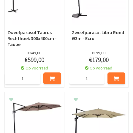
Zweefparasol Taurus
Zweefparasol Libra Rond
Rechthoek 300x400cm -
Ø3m - Ecru
Taupe
€
649
,
00
€
199
,
00
€
599
,
00
€
179
,
00
Op voorraad
Op voorraad