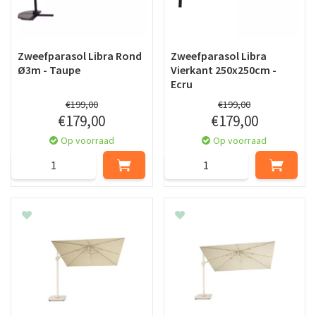
Zweefparasol Libra Rond
Zweefparasol Libra
Ø3m - Taupe
Vierkant 250x250cm -
Ecru
€
199
,
00
€
199
,
00
€
179
,
00
€
179
,
00
Op voorraad
Op voorraad