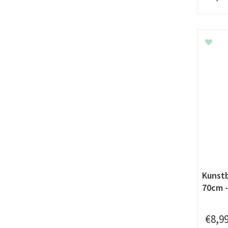
Kunst
70cm -
€
8
,
9