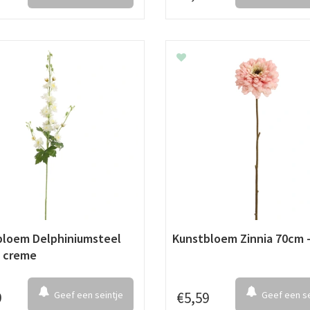
bloem Delphiniumsteel
Kunstbloem Zinnia 70cm - 
- creme
9
Geef een seintje
€
5
,
59
Geef een se