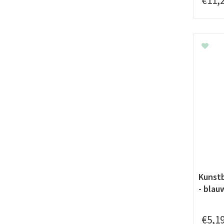
€
11
,
Kunstb
- blau
€
5
,
1