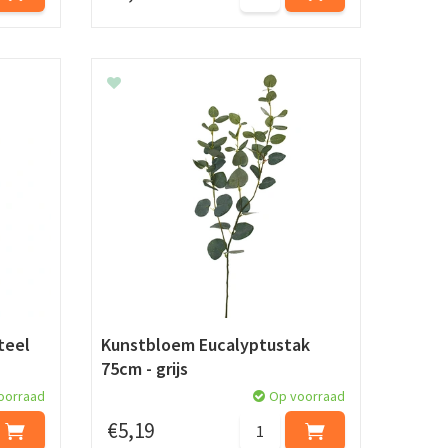
teel
Kunstbloem Eucalyptustak
75cm - grijs
oorraad
Op voorraad
€
5
,
19