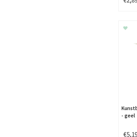
€
2
,
8
Kunstb
- geel
€
5
,
1