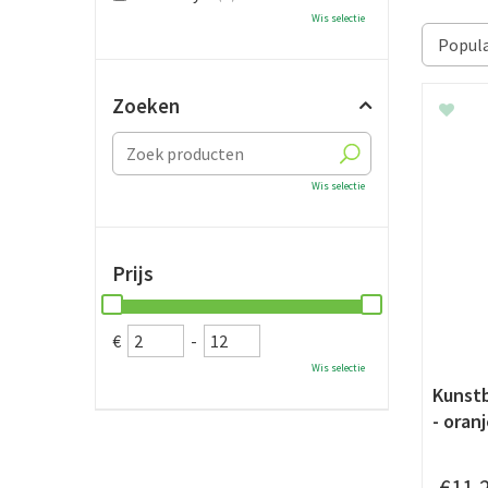
Wis selectie
Zoeken
Wis selectie
Prijs
€
-
Wis selectie
Kunstb
- oran