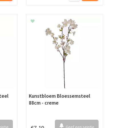
teel
Kunstbloem Bloessemsteel
88cm - creme
intje
Geef een seintje