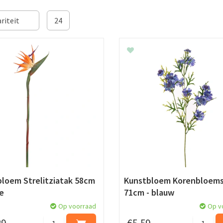
loem Strelitziatak 58cm
Kunstbloem Korenbloems
je
71cm - blauw
Op voorraad
Op v