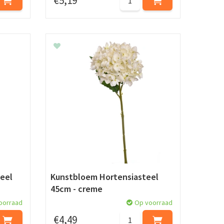
€
5
,
19
eel
Kunstbloem Hortensiasteel
45cm - creme
oorraad
Op voorraad
€
4
,
49