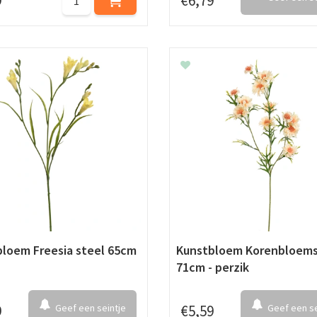
9
€
6
,
79
loem Freesia steel 65cm
Kunstbloem Korenbloems
71cm - perzik
9
Geef een seintje
€
5
,
59
Geef een se