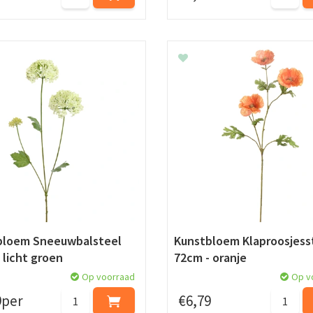
bloem Sneeuwbalsteel
Kunstbloem Klaproosjess
 licht groen
72cm - oranje
Op voorraad
Op v
9
per
€
6
,
79