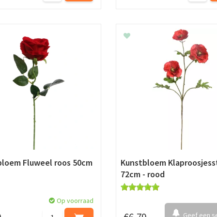
bloem Fluweel roos 50cm
Kunstbloem Klaproosjess
72cm - rood
Op voorraad
Geef een se