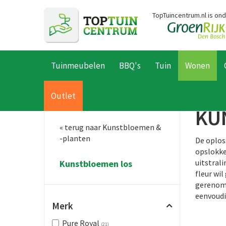
Ga
TopTuincentrum.nl is on
naar
content
Tuinmeubelen
BBQ's
Tuin
Wonen
Home
Producten
Wonen
Kunstbloemen & -planten
Kunst
Outlet
KU
« terug naar Kunstbloemen &
-planten
De oploss
opslokke
uitstral
Kunstbloemen los
fleur wi
gerenomm
eenvoudi
Merk
Pure Royal
(21)