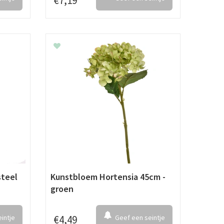
€
7
,
19
teel
Kunstbloem Hortensia 45cm -
groen
intje
€
4
,
49
Geef een seintje