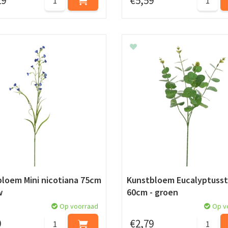
29
€
5
,
59
loem Mini nicotiana 75cm
Kunstbloem Eucalyptusst
w
60cm - groen
Op voorraad
Op v
9
€
2
,
79