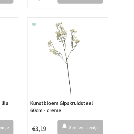
lila
Kunstbloem Gipskruidsteel
60cm - creme
intje
€
3
,
19
Geef een seintje