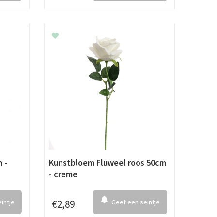
 -
Kunstbloem Fluweel roos 50cm
- creme
intje
€
2
,
89
Geef een seintje