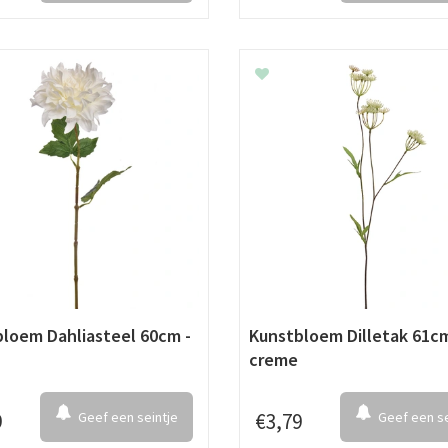
loem Dahliasteel 60cm -
Kunstbloem Dilletak 61cm
creme
9
Geef een seintje
€
3
,
79
Geef een se