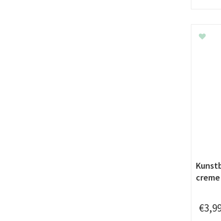
Kunstb
creme
€
3
,
9