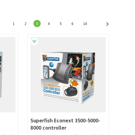
1
2
3
4
5
6
14
Superfish Econext 3500-5000-
8000 controller