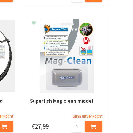
nd
Superfish Mag clean middel
verkocht
Bijna uitverkocht
€
27
,
99