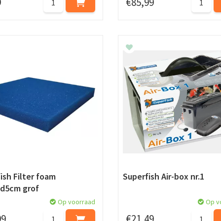
9
€
85
,
99
ish Filter foam
Superfish Air-box nr.1
0d5cm grof
Op voorraad
Op v
99
€
21
,
49