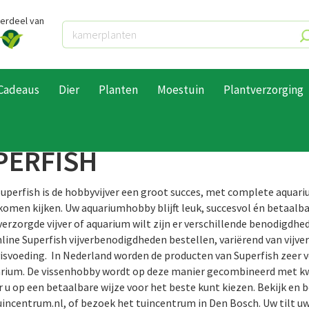
derdeel van
Cadeaus
Dier
Planten
Moestuin
Plantverzorging
PERFISH
Superfish is de hobbyvijver een groot succes, met complete aquariu
j komen kijken. Uw aquariumhobby blijft leuk, succesvol én betaalba
verzorgde vijver of aquarium wilt zijn er verschillende benodigdhe
nline Superfish vijverbenodigdheden bestellen, variërend van vijve
visvoeding. In Nederland worden de producten van Superfish zeer ve
arium. De vissenhobby wordt op deze manier gecombineerd met kw
 u op een betaalbare wijze voor het beste kunt kiezen. Bekijk en b
uincentrum.nl, of bezoek het tuincentrum in Den Bosch. Uw tilt uw 