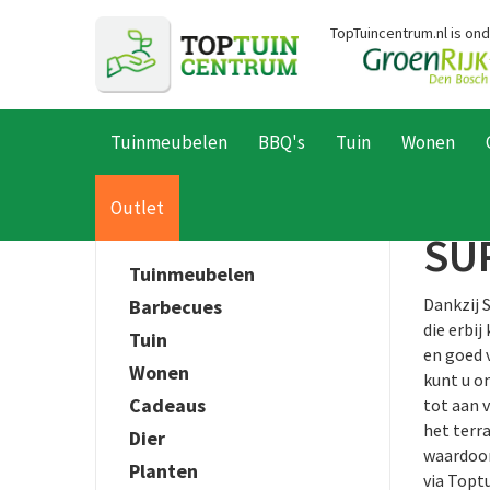
Ga
TopTuincentrum.nl is on
naar
content
Tuinmeubelen
BBQ's
Tuin
Wonen
Home
Producten
Outlet
SU
Tuinmeubelen
Dankzij 
Barbecues
die erbi
Tuin
en goed 
Wonen
kunt u o
Cadeaus
tot aan 
het terr
Dier
waardoor
Planten
via Topt