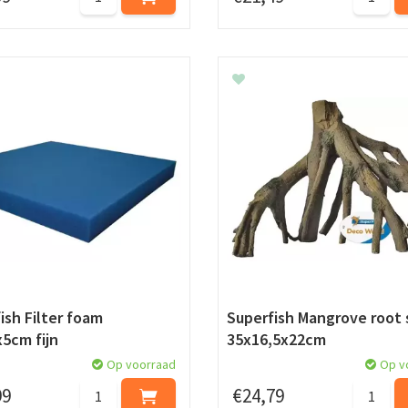
ish Filter foam
Superfish Mangrove root 
5cm fijn
35x16,5x22cm
Op voorraad
Op v
99
€
24
,
79