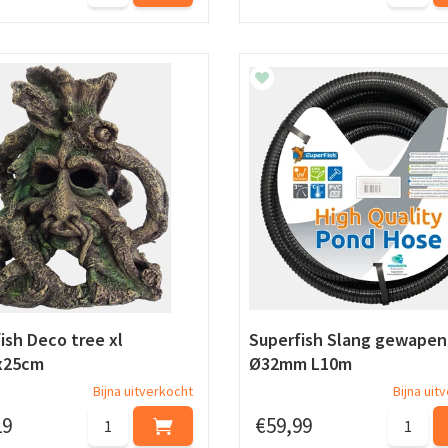
ish Deco tree xl
Superfish Slang gewape
x25cm
Ø32mm L10m
Bijna uitverkocht
Bijna uit
19
€
59
,
99