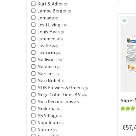
Kurt S. Adler
(49)
Lampe Berger
(69)
Lemax
(135)
Lesli Living
(189)
Louis Maes
(39)
Lumineo
(405)
Luville
(162)
Luxform
(34)
Madison
(173)
Malanico
(2)
Martens
(1)
MaxxNobel
(8)
MDK Flowers & Greens
(3)
Mega Collections B.V.
(29)
Superf
Mica Decorations
(62)
Moderna
(6)
My Village
(4)
Napoleon
(65)
€
57
,
Nature
(95)