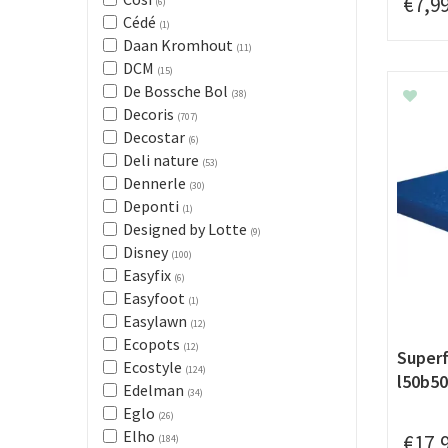
€
7
,
9
(6)
Cédé
(1)
Daan Kromhout
(11)
DCM
(15)
De Bossche Bol
(38)
Decoris
(707)
Decostar
(6)
Deli nature
(53)
Dennerle
(30)
Deponti
(1)
Designed by Lotte
(9)
Disney
(100)
Easyfix
(6)
Easyfoot
(1)
Easylawn
(12)
Ecopots
(12)
Superf
Ecostyle
(124)
l50b5
Edelman
(34)
Eglo
(26)
Elho
€
17
,
(184)