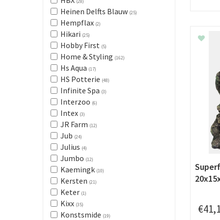
HBX
(28)
Heinen Delfts Blauw
(25)
Hempflax
(2)
Hikari
(25)
Hobby First
(5)
Home & Styling
(162)
Hs Aqua
(17)
HS Potterie
(48)
Infinite Spa
(3)
Interzoo
(6)
Intex
(3)
JR Farm
(12)
Jub
(24)
Julius
(4)
Jumbo
(12)
Superf
Kaemingk
(10)
20x15
Kersten
(21)
Keter
(1)
Kixx
(35)
€
41
,
Konstsmide
(19)