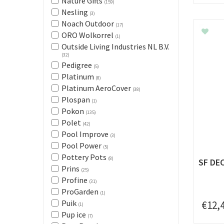
Nature Gifts
(159)
Nesling
(3)
Noach Outdoor
(17)
ORO Wolkorrel
(1)
Outside Living Industries NL B.V.
(32)
Pedigree
(5)
Platinum
(8)
Platinum AeroCover
(38)
Plospan
(1)
Pokon
(135)
Polet
(42)
Pool Improve
(3)
Pool Power
(5)
Pottery Pots
(8)
SF DE
Prins
(25)
Profine
(31)
ProGarden
(1)
Puik
€
12
,
(1)
Pup ice
(7)