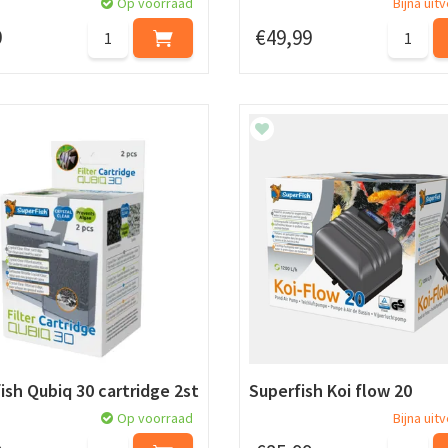
Op voorraad
Bijna uit
9
€
49
,
99
ish Qubiq 30 cartridge 2st
Superfish Koi flow 20
Op voorraad
Bijna uit