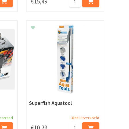
€
15
,
49
Superfish Aquatool
oorraad
Bijna uitverkocht
€
10
,
29