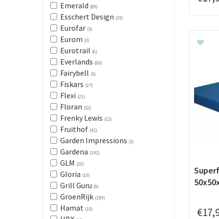
Emerald
(89)
Esschert Design
(19)
Eurofar
(5)
Eurom
(3)
Eurotrail
(6)
Everlands
(69)
Fairybell
(5)
Fiskars
(27)
Flexi
(21)
Floran
(52)
Frenky Lewis
(12)
Fruithof
(42)
Garden Impressions
(3)
Gardena
(142)
GLM
(20)
Superf
Gloria
(10)
50x50x
Grill Guru
(9)
GroenRijk
(189)
Hamat
€
17
,
(33)