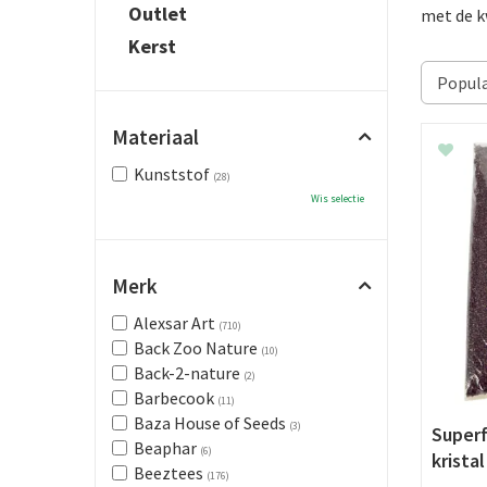
Outlet
met de k
Kerst
Materiaal
Kunststof
(28)
Wis selectie
Merk
Alexsar Art
(710)
Back Zoo Nature
(10)
Back-2-nature
(2)
Barbecook
(11)
Baza House of Seeds
(3)
Superf
Beaphar
(6)
krista
Beeztees
(176)