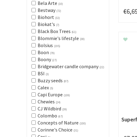
Bela Arte
(10)
Bestway
€
6
,
6
(72)
Biohort
(32)
Biokat's
(7)
Black Box Trees
(61)
Blommie's lifestyle
(38)
Bolsius
(195)
Boon
(79)
Boony
(27)
Bridgewater candle company
(22)
BSI
(3)
Buzzy seeds
(87)
Calex
(5)
Capi Europe
(109)
Chewies
(24)
CJ Wildbird
(39)
Colombo
(67)
Superf
Concepts of Nature
(100)
Corinne's Choice
(31)
Cosi