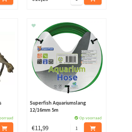
s
Superfish Aquariumslang
12/16mm 5m
oorraad
Op voorraad
€
11
,
99