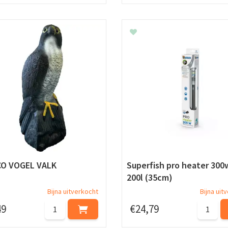
CO VOGEL VALK
Superfish pro heater 300
200l (35cm)
Bijna uitverkocht
Bijna uit
49
€
24
,
79