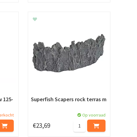
w 125-
Superfish Scapers rock terras m
verkocht
Op voorraad
€
23
,
69