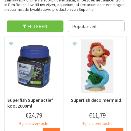
gemakkelijk online via Toptuincentrum.nl, of bezoek het tuincentrum
in Den Bosch. Uw tilt uw vijver, aquarium, of terrarium naar een hoger
niveau met de kwalitatieve producten van Superfish!
FILTEREN
Superfish Super actief
Superfish deco mermaid
kool 2000ml
€
24
,
79
€
11
,
79
Bijna uitverkocht
Bijna uitverkocht