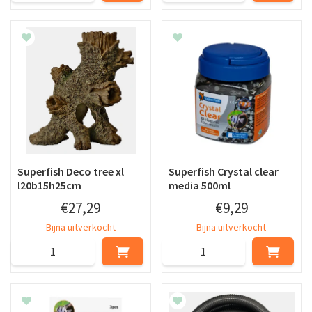
Superfish Deco tree xl
Superfish Crystal clear
l20b15h25cm
media 500ml
€
27
,
29
€
9
,
29
Bijna uitverkocht
Bijna uitverkocht