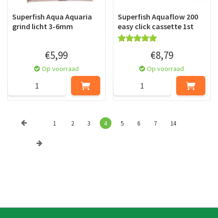
Superfish Aqua Aquaria
Superfish Aquaflow 200
grind licht 3-6mm
easy click cassette 1st
€
5
,
99
€
8
,
79
Op voorraad
Op voorraad
1
2
3
4
5
6
7
14