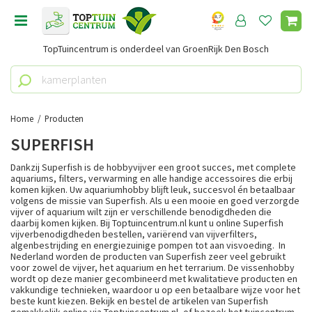
G
a
n
TopTuincentrum is onderdeel van GroenRijk Den Bosch
a
a
r
c
o
Home
Producten
n
SUPERFISH
t
e
Dankzij Superfish is de hobbyvijver een groot succes, met complete
n
aquariums, filters, verwarming en alle handige accessoires die erbij
komen kijken. Uw aquariumhobby blijft leuk, succesvol én betaalbaar
t
volgens de missie van Superfish. Als u een mooie en goed verzorgde
vijver of aquarium wilt zijn er verschillende benodigdheden die
daarbij komen kijken. Bij Toptuincentrum.nl kunt u online Superfish
vijverbenodigdheden bestellen, variërend van vijverfilters,
algenbestrijding en energiezuinige pompen tot aan visvoeding. In
Nederland worden de producten van Superfish zeer veel gebruikt
voor zowel de vijver, het aquarium en het terrarium. De vissenhobby
wordt op deze manier gecombineerd met kwalitatieve producten en
vakkundige technieken, waardoor u op een betaalbare wijze voor het
beste kunt kiezen. Bekijk en bestel de artikelen van Superfish