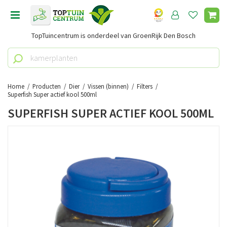
G
a
n
TopTuincentrum is onderdeel van GroenRijk Den Bosch
a
a
r
c
o
Home
Producten
Dier
Vissen (binnen)
Filters
n
Superfish Super actief kool 500ml
t
SUPERFISH SUPER ACTIEF KOOL 500ML
e
n
t