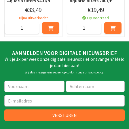
Aquaria filters 540 l/h
Aquaria filters 200 l/h
€
33
,
49
€
19
,
49
Bijna uitverkocht
Op voorraad
AANMELDEN VOOR DIGITALE NIEUWSBRIEF
Wil je 1x per week onze digitale nieuwsbrief ontvangen? Meld
je dan hier aan!
Wij slaan je gegevens secuur op conform onze
privacy policy
.