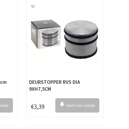
7cm
DEURSTOPPER RVS DIA
9XH7,5CM
intje
€
3
,
39
Geef een seintje