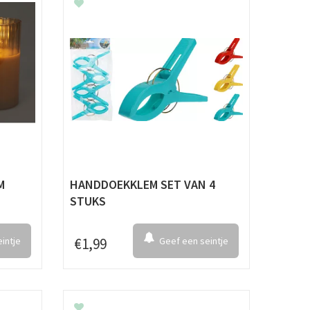
M
HANDDOEKKLEM SET VAN 4
STUKS
intje
€
1
,
99
Geef een seintje