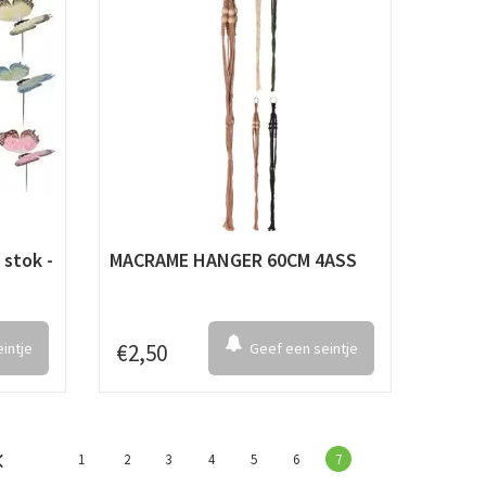
 stok -
MACRAME HANGER 60CM 4ASS
intje
€
2
,
50
Geef een seintje
1
2
3
4
5
6
7