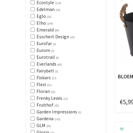
Ecostyle
(124)
Edelman
(34)
Eglo
(26)
Elho
(184)
Emerald
(89)
Esschert Design
(19)
Eurofar
(5)
Eurom
(3)
Eurotrail
(6)
Everlands
(69)
Fairybell
(5)
BLOEM
Fiskars
(27)
Flexi
(21)
Floran
(52)
Frenky Lewis
(12)
€
5
,
9
Fruithof
(42)
Garden Impressions
(3)
Gardena
(142)
GLM
(20)
Gloria
(10)