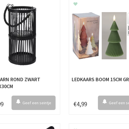
ARN ROND ZWART
LEDKAARS BOOM 15CM G
X30CM
99
Geef een seintje
€
4
,
99
Geef een se