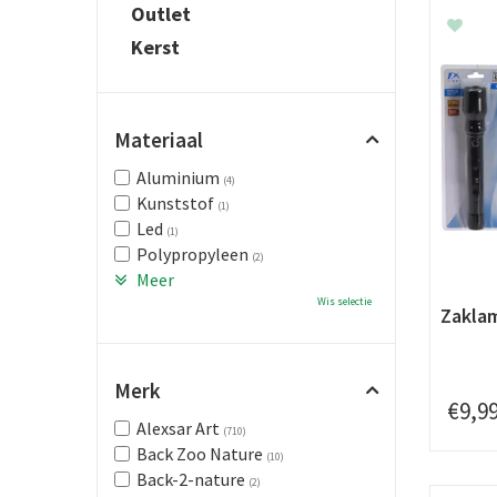
Outlet
Kerst
Materiaal
Aluminium
(4)
Kunststof
(1)
Led
(1)
Polypropyleen
(2)
Meer
Wis selectie
Zakla
Merk
€
9
,
9
Alexsar Art
(710)
Back Zoo Nature
(10)
Back-2-nature
(2)