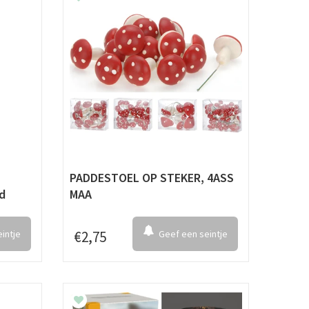
PADDESTOEL OP STEKER, 4ASS
od
MAA
intje
€
2
,
75
Geef een seintje