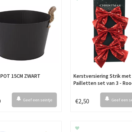
POT 15CM ZWART
Kerstversiering Strik met
Pailletten set van 3 - Ro
9
Geef een seintje
€
2
,
50
Geef een se