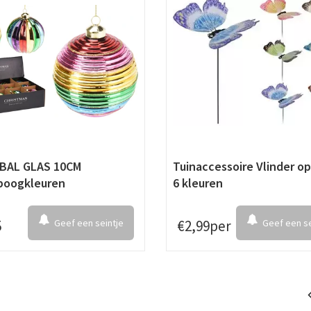
BAL GLAS 10CM
Tuinaccessoire Vlinder op
boogkleuren
6 kleuren
5
Geef een seintje
€
2
,
99
per
Geef een se