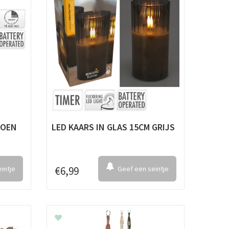
ROEN
LED KAARS IN GLAS 15CM GRIJS
intje
€
6
,
99
Geef een seintje