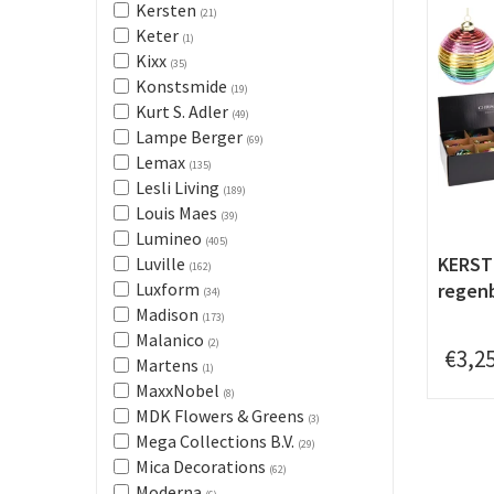
Kersten
(21)
Keter
(1)
Kixx
(35)
Konstsmide
(19)
Kurt S. Adler
(49)
Lampe Berger
(69)
Lemax
(135)
Lesli Living
(189)
Louis Maes
(39)
Lumineo
(405)
KERST
Luville
(162)
regen
Luxform
(34)
Madison
(173)
Malanico
(2)
€
3
,
2
Martens
(1)
MaxxNobel
(8)
MDK Flowers & Greens
(3)
Mega Collections B.V.
(29)
Mica Decorations
(62)
Moderna