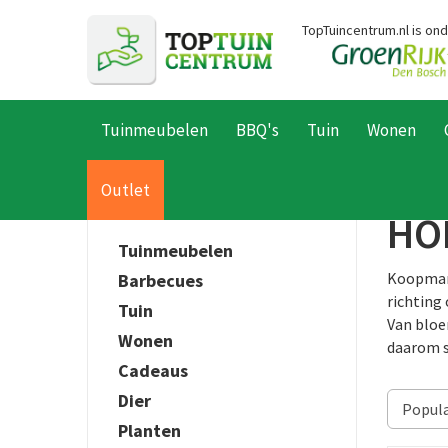
Ga
TopTuincentrum.nl is on
naar
content
Tuinmeubelen
BBQ's
Tuin
Wonen
Home
Producten
Outlet
HO
Tuinmeubelen
Koopman 
Barbecues
richting
Tuin
Van bloe
Wonen
daarom s
Cadeaus
Dier
Planten