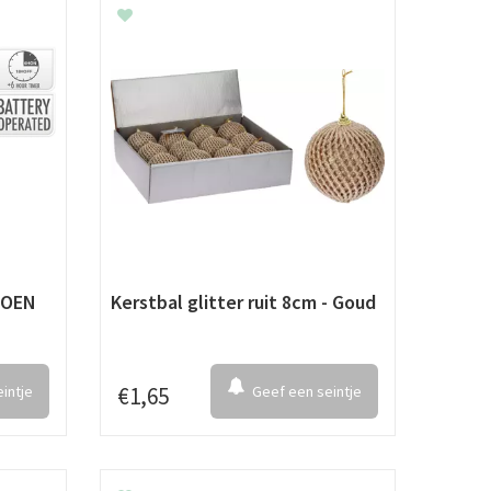
ROEN
Kerstbal glitter ruit 8cm - Goud
intje
€
1
,
65
Geef een seintje