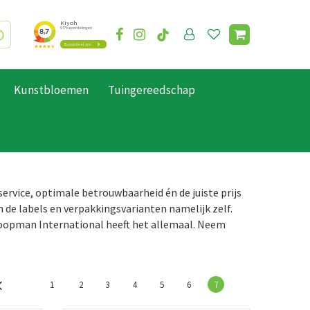
Kunstbloemen
Tuingereedschap
rvice, optimale betrouwbaarheid én de juiste prijs
 de labels en verpakkingsvarianten namelijk zelf.
oopman International heeft het allemaal. Neem
1
2
3
4
5
6
7