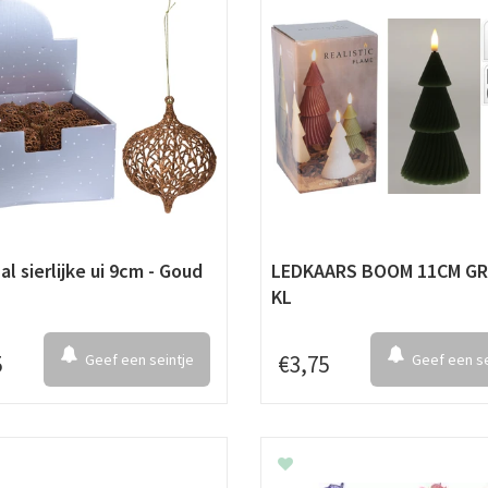
al sierlijke ui 9cm - Goud
LEDKAARS BOOM 11CM G
KL
5
Geef een seintje
€
3
,
75
Geef een se