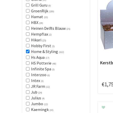
Grill Guru
(9)
GroenRijk
(189)
Hamat
(33)
HBX
(28)
Heinen Delfts Blauw
(25)
Hempflax
(2)
Hikari
(25)
Hobby First
(5)
Home & Styling
(162)
Hs Aqua
(17)
Kerstb
HS Potterie
(48)
Infinite Spa
(3)
Interzoo
(6)
Intex
(3)
€
1
,
7
JR Farm
(12)
Jub
(24)
Julius
(4)
Jumbo
(12)
Kaemingk
(10)