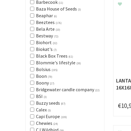
Barbecook
(11)
Baza House of Seeds
(3)
Beaphar
(6)
Beeztees
(176)
Bela Arte
(10)
Bestway
(72)
Biohort
(32)
Biokat's
(7)
Black Box Trees
(61)
Blommie's lifestyle
(38)
Bolsius
(195)
Boon
(79)
LANTA
Boony
(27)
16X16
Bridgewater candle company
(22)
BSI
(3)
Buzzy seeds
€
10
,
(87)
Calex
(5)
Capi Europe
(109)
Chewies
(24)
CJ Wildbird
(39)