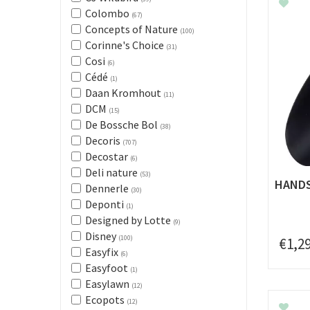
Colombo
(67)
Concepts of Nature
(100)
Corinne's Choice
(31)
Cosi
(6)
Cédé
(1)
Daan Kromhout
(11)
DCM
(15)
De Bossche Bol
(38)
Decoris
(707)
Decostar
(6)
Deli nature
(53)
HANDS
Dennerle
(30)
Deponti
(1)
Designed by Lotte
(9)
Disney
(100)
€
1
,
2
Easyfix
(6)
Easyfoot
(1)
Easylawn
(12)
Ecopots
(12)