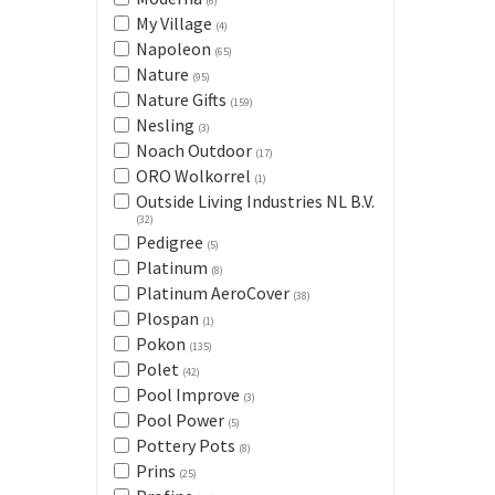
(6)
My Village
(4)
Napoleon
(65)
Nature
(95)
Nature Gifts
(159)
Nesling
(3)
Noach Outdoor
(17)
ORO Wolkorrel
(1)
Outside Living Industries NL B.V.
(32)
Pedigree
(5)
Platinum
(8)
Platinum AeroCover
(38)
Plospan
(1)
Pokon
(135)
Polet
(42)
Pool Improve
(3)
Pool Power
(5)
Pottery Pots
(8)
Prins
(25)