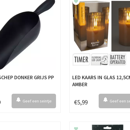
CHEP DONKER GRIJS PP
LED KAARS IN GLAS 12,5C
AMBER
9
Geef een seintje
€
5
,
99
Geef een se