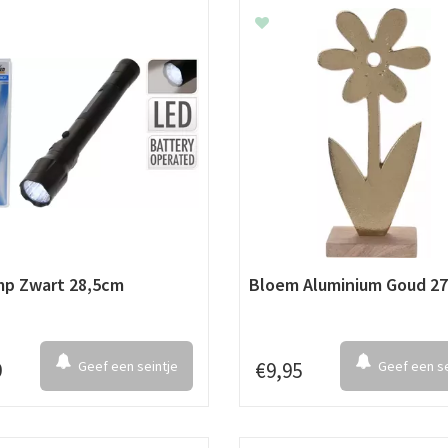
mp Zwart 28,5cm
Bloem Aluminium Goud 2
9
Geef een seintje
€
9
,
95
Geef een se