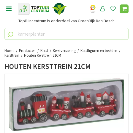
G
a
n
TopTuincentrum is onderdeel van GroenRijk Den Bosch
a
a
r
c
o
Home
Producten
Kerst
Kerstversiering
Kerstfiguren en beelden
n
Kersttrein
Houten Kersttrein 21CM
t
HOUTEN KERSTTREIN 21CM
e
n
t