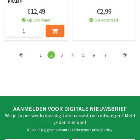
FRAME
€
12
,
49
€
2
,
99
Op voorraad
Op voorraad
1
2
3
4
5
6
7
AANMELDEN VOOR DIGITALE NIEUWSBRIEF
Wil je 1x per week onze digitale nieuwsbrief ontvangen? Meld
je dan hier aan!
Wij slaan je gegevens secuur op conform onze
privacy policy
.