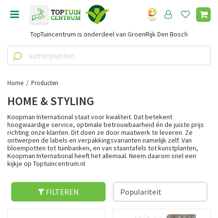
G
a
n
TopTuincentrum is onderdeel van GroenRijk Den Bosch
a
a
r
c
o
Home
Producten
n
HOME & STYLING
t
e
Koopman International staat voor kwaliteit. Dat betekent
n
hoogwaardige service, optimale betrouwbaarheid én de juiste prijs
richting onze klanten. Dit doen ze door maatwerk te leveren. Ze
t
ontwerpen de labels en verpakkingsvarianten namelijk zelf. Van
bloempotten tot tuinbanken, en van staantafels tot kunstplanten,
Koopman International heeft het allemaal. Neem daarom snel een
kijkje op Toptuincentrum.nl
FILTEREN