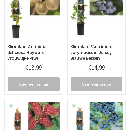
Klimplant Actinidia
Klimplant Vaccinium
deliciosa Hayward -
corymbosum Jersey -
Vrouwlijke Kiwi
Blauwe Bessen
€
18
,
99
€
14
,
99
Geef een seintje
Geef een seintje