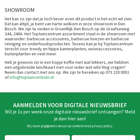
SHOWROOM
Het kan zo zijn dat je toch liever even dit product in het echt wil zien.
Dat kan altijd, je bent van harte welkom in onze showroom in Den
Bosch. We zijn te vinden in GroenRijk Den Bosch op de Graafseweg
244, 246A. Het Toptuincentrum assortiment staat in de showroom met
waaronder: barbecue accessoires, barbecue hoezen en barbecue
reiniging en onderhoudsproducten. Tevens kan je bij Toptuincentrum
terecht voor trendy en hippe kamerplanten, woonaccessoires,
buitenplanten en veel meer.
Heb je gewoon zin in een kopje koffie met wat lekkers, we hebben
een uitgebreide lunchkaart met voor ieder wat wils! Nog vragen?
Neem dan contact met ons op. We zijn te bereiken op 073 220 0051
of
info@toptuincentrum.nl
AANMELDEN VOOR DIGITALE NIEUWSBRIEF
Wil je 1x per week onze digitale nieuwsbrief ontvangen? Meld
je dan hier aan!
Wij slaan je gegevens secuur op conform onze
privacy policy
.