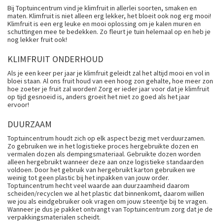
Bij Toptuincentrum vind je klimfruit in allerlei soorten, smaken en
maten. Klimfruit is niet alleen erg lekker, het bloeit ook nog erg mooi!
Klimfruit is een erg leuke en mooi oplossing om je kalen muren en
schuttingen mee te bedekken. Zo fleurt je tuin helemaal op en heb je
nog lekker fruit ook!
KLIMFRUIT ONDERHOUD
Als je een keer per jaar je klimfruit geleidt zal het altijd mooi en vol in
bloei staan. Al ons fruit houd van een hoog zon gehalte, hoe meer zon
hoe zoeter je fruit zal worden! Zorg er ieder jaar voor dat je klimfruit
op tijd gesnoeid is, anders groeit het niet zo goed als het jaar
ervoor!
DUURZAAM
Toptuincentrum houdt zich op elk aspect bezig met verduurzamen.
Zo gebruiken we in het logistieke proces hergebruikte dozen en
vermalen dozen als dempingsmateriaal. Gebruikte dozen worden
alleen hergebruikt wanneer deze aan onze logistieke standaarden
voldoen. Door het gebruik van hergebruikt karton gebruiken we
weinig tot geen plastic bij het inpakken van jouw order.
Toptuincentrum hecht veel waarde aan duurzaamheid daarom
scheiden/recyclen we al het plastic dat binnenkomt, daarom willen
we jou als eindgebruiker ook vragen om jouw steentje bij te vragen.
Wanneer je dus je pakket ontvangt van Toptuincentrum zorg dat je de
verpakkingsmaterialen scheidt.