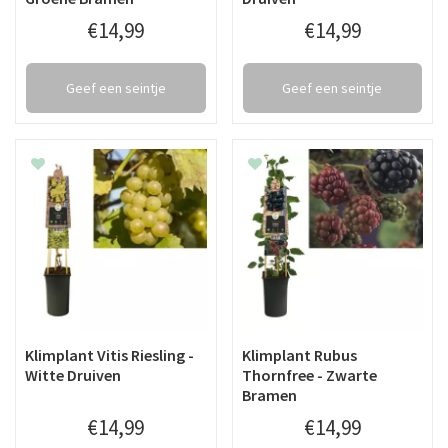
€
14
,
99
€
14
,
99
Geef een seintje
Geef een seintje
Klimplant Vitis Riesling -
Klimplant Rubus
Witte Druiven
Thornfree - Zwarte
Bramen
€
14
,
99
€
14
,
99