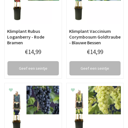
Klimplant Rubus
Klimplant Vaccinium
Loganberry - Rode
Corymbosum Goldtraube
Bramen
- Blauwe Bessen
€
14
,
99
€
14
,
99
Geef een seintje
Geef een seintje