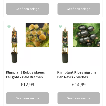
Geef een seintje
Geef een seintje
Klimplant Rubus idaeus
Klimplant Ribes nigrum
Fallgold - Gele Bramen
Ben Nevis - Sierbes
€
12
,
99
€
14
,
99
Geef een seintje
Geef een seintje