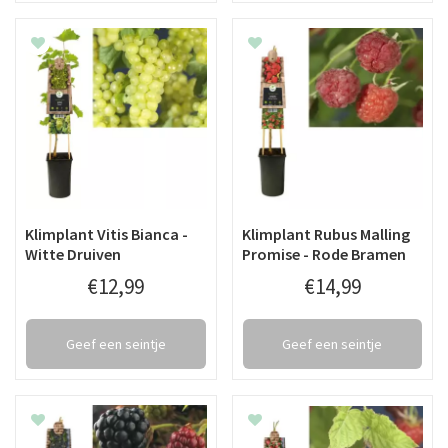
Klimplant Vitis Bianca -
Klimplant Rubus Malling
Witte Druiven
Promise - Rode Bramen
€
12
,
99
€
14
,
99
Geef een seintje
Geef een seintje