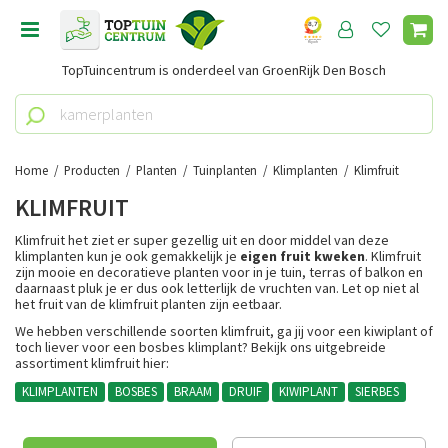
G
a
n
TopTuincentrum is onderdeel van GroenRijk Den Bosch
a
a
r
c
o
Home
Producten
Planten
Tuinplanten
Klimplanten
Klimfruit
n
KLIMFRUIT
t
e
Klimfruit het ziet er super gezellig uit en door middel van deze
n
klimplanten kun je ook gemakkelijk je
eigen fruit kweken
. Klimfruit
zijn mooie en decoratieve planten voor in je tuin, terras of balkon en
t
daarnaast pluk je er dus ook letterlijk de vruchten van. Let op niet al
het fruit van de klimfruit planten zijn eetbaar.
We hebben verschillende soorten klimfruit, ga jij voor een kiwiplant of
toch liever voor een bosbes klimplant? Bekijk ons uitgebreide
assortiment klimfruit hier:
KLIMPLANTEN
BOSBES
BRAAM
DRUIF
KIWIPLANT
SIERBES