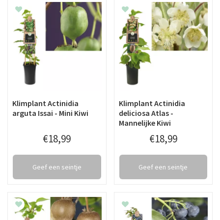
Klimplant Actinidia
Klimplant Actinidia
arguta Issai - Mini Kiwi
deliciosa Atlas -
Mannelijke Kiwi
€
18
,
99
€
18
,
99
Geef een seintje
Geef een seintje