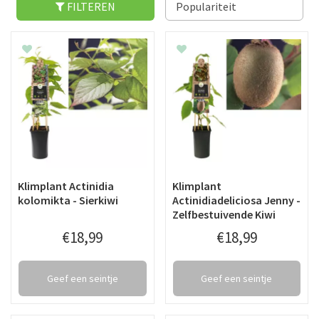
FILTEREN
Klimplant Actinidia
Klimplant
kolomikta - Sierkiwi
Actinidiadeliciosa Jenny -
Zelfbestuivende Kiwi
€
18
,
99
€
18
,
99
Geef een seintje
Geef een seintje