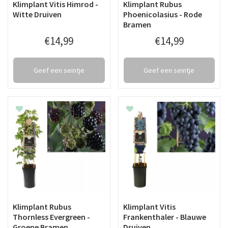
Klimplant Vitis Himrod -
Klimplant Rubus
Witte Druiven
Phoenicolasius - Rode
Bramen
€
14
,
99
€
14
,
99
Geef een seintje
Geef een seintje
Klimplant Rubus
Klimplant Vitis
Thornless Evergreen -
Frankenthaler - Blauwe
Groene Bramen
Druiven