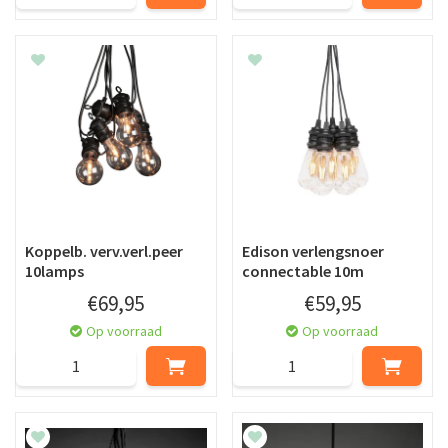
Koppelb. verv.verl.peer
Edison verlengsnoer
10lamps
connectable 10m
€
69
,
95
€
59
,
95
Op voorraad
Op voorraad