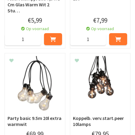
Cm Glas Warm Wit 2
Stu…
€
5
,
99
€
7
,
99
Op voorraad
Op voorraad
Party basic 9.5m 20l extra
Koppelb. verv.start.peer
warmwit
10lamps
€
69
,
99
€
79
,
95