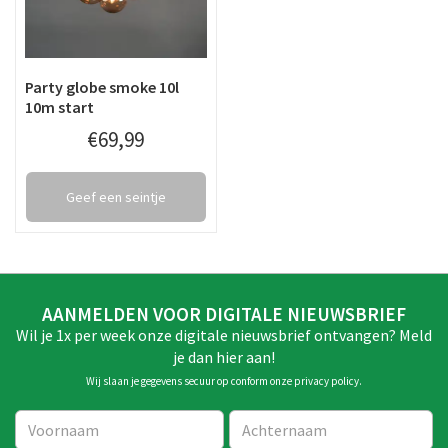
Party globe smoke 10l
10m start
€
69
,
99
Geef een seintje
AANMELDEN VOOR DIGITALE NIEUWSBRIEF
Wil je 1x per week onze digitale nieuwsbrief ontvangen? Meld
je dan hier aan!
Wij slaan je gegevens secuur op conform onze
privacy policy
.