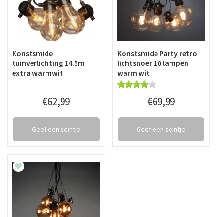
Konstsmide
Konstsmide Party retro
tuinverlichting 14.5m
lichtsnoer 10 lampen
extra warmwit
warm wit
€
62
,
99
€
69
,
99
Geef een seintje
Geef een seintje