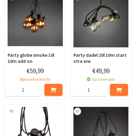
Party globe smoke 10l
Party dadel 20l 10m start
10m add on
xtra ww
€
59
,
99
€
49
,
99
Bijna uitverkocht
Op voorraad