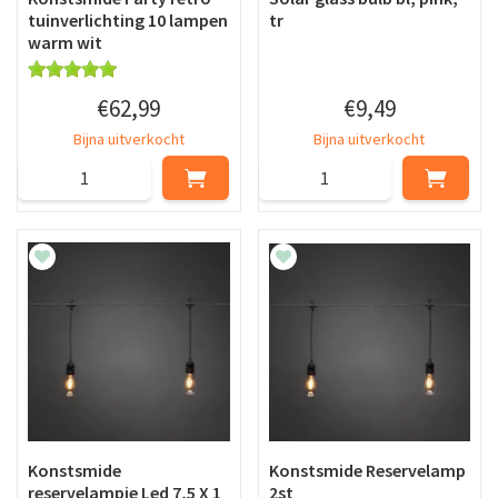
tuinverlichting 10 lampen
tr
warm wit
€
62
,
99
€
9
,
49
Bijna uitverkocht
Bijna uitverkocht
Konstsmide
Konstsmide Reservelamp
reservelampje Led 7,5 X 1
2st