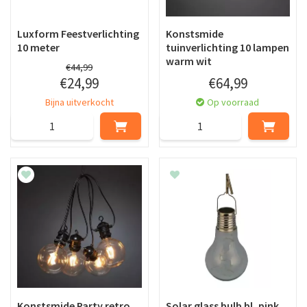
Luxform Feestverlichting
Konstsmide
10 meter
tuinverlichting 10 lampen
warm wit
€
44
,
99
€
24
,
99
€
64
,
99
Bijna uitverkocht
Op voorraad
Konstsmide Party retro
Solar glass bulb bl, pink,