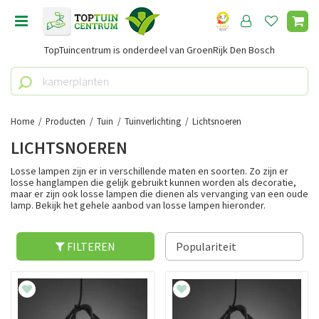
G
a
n
TopTuincentrum is onderdeel van GroenRijk Den Bosch
a
a
r
c
o
Home
Producten
Tuin
Tuinverlichting
Lichtsnoeren
n
LICHTSNOEREN
t
e
Losse lampen zijn er in verschillende maten en soorten. Zo zijn er
n
losse hanglampen die gelijk gebruikt kunnen worden als decoratie,
maar er zijn ook losse lampen die dienen als vervanging van een oude
t
lamp. Bekijk het gehele aanbod van losse lampen hieronder.
FILTEREN