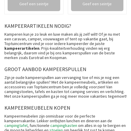
Geef een seintje
Geef een seintje
KAMPEERARTIKELEN NODIG?
Kamperen kun je zo leuk en luxe maken als jij zelf wilt! Of je nu met
een caravan, camper, vouwwagen of tent op vakantie gaat, bij
Toptuincentrum vind je voor iedere kampeerder de juiste
kampeerartikelen
. Prijs-kwaliteitverhouding vinden wij erg
belangrijk, daarom vind je bij ons kampeerspullen van de beste
merken zoals Eurotrail en Koopman.
GROOT AANBOD KAMPEERSPULLEN
Zijn je oude kampeerspullen aan vervanging toe of mis je nog een
aantal belangrijke spullen? Met de kampeermeubels, artikelen en
accessoires van Toptuincentrum ben je volledig voorzien! Van
campingstoelen, tafels en kasten tot camping servies en verlichting.
Met onze kampeerspullen ga je nog meer mooie vakanties tegemoet!
KAMPEERMEUBELEN KOPEN
Kampeermeubelen zijn onmisbaar voor de perfecte
kampeervakantie. Lekker ontbijten lunchen en dineren aan de
campingtafel
, functionele
campingkasten
om alles in op te bergen en
de mooiste ligbedden en
stoelen
om heerlijk tot rust te komen.