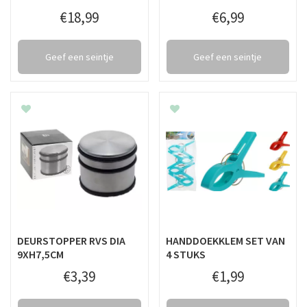
€
18
,
99
€
6
,
99
Geef een seintje
Geef een seintje
DEURSTOPPER RVS DIA
HANDDOEKKLEM SET VAN
9XH7,5CM
4 STUKS
€
3
,
39
€
1
,
99