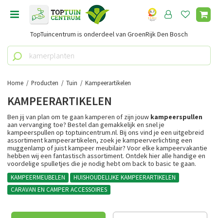
G
a
n
TopTuincentrum is onderdeel van GroenRijk Den Bosch
a
a
r
c
o
Home
Producten
Tuin
Kampeerartikelen
n
KAMPEERARTIKELEN
t
e
Ben jij van plan om te gaan kamperen of zijn jouw
kampeerspullen
n
aan vervanging toe? Bestel dan gemakkelijk en snel je
kampeerspullen op toptuincentrum.nl. Bij ons vind je een uitgebreid
t
assortiment kampeerartikelen, zoek je kampeerverlichting een
muggenlamp of juist kampeer meubilair? Voor elke kampeervakantie
hebben wij een fantastisch assortiment. Ontdek hier alle handige en
voordelige spulletjes die je nodig hebt om back to basic te gaan.
KAMPEERMEUBELEN
HUISHOUDELIJKE KAMPEERARTIKELEN
CARAVAN EN CAMPER ACCESSOIRES