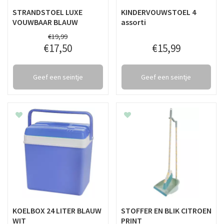
STRANDSTOEL LUXE
KINDERVOUWSTOEL 4
VOUWBAAR BLAUW
assorti
€
19
,
99
€
17
,
50
€
15
,
99
Geef een seintje
Geef een seintje
KOELBOX 24 LITER BLAUW
STOFFER EN BLIK CITROEN
WIT
PRINT