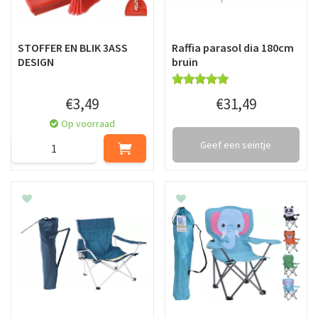
STOFFER EN BLIK 3ASS
Raffia parasol dia 180cm
DESIGN
bruin
€
3
,
49
€
31
,
49
Op voorraad
Geef een seintje