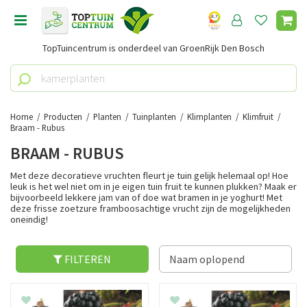
G
a
n
TopTuincentrum is onderdeel van GroenRijk Den Bosch
a
a
r
c
o
Home
Producten
Planten
Tuinplanten
Klimplanten
Klimfruit
n
Braam - Rubus
t
BRAAM - RUBUS
e
n
Met deze decoratieve vruchten fleurt je tuin gelijk helemaal op! Hoe
leuk is het wel niet om in je eigen tuin fruit te kunnen plukken? Maak er
t
bijvoorbeeld lekkere jam van of doe wat bramen in je yoghurt! Met
deze frisse zoetzure framboosachtige vrucht zijn de mogelijkheden
oneindig!
FILTEREN