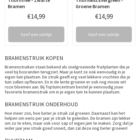
Bramen
Groene Bramen
€
14
,
99
€
14
,
99
Geef een seintje
Geef een seintje
BRAMENSTRUIK KOPEN
Bramenstruiken staan bekend als snelgroeiende fruitplanten die je
veel bij bosranden terugziet. Maar je kunt ze ook eenvoudig in je
eigen tuin plaatsen. De struik geeft erg veel lekkere vruchten die je
tuin zullen opfleuren. En in de lente groeien er ook nog mooie wit
roze bloemen aan. Bij Toptuincentrum bestel je eenvoudig jouw
favoriete bramenstruik om in je eigen tuin te kunnen plaatsen.
BRAMENSTRUIK ONDERHOUD
Hoe meer zon, hoe beter je struik zal groeien. Daarnaast kan het
helpen om eens per jaar je struik te geleiden. De bramen zijn lekker
om zo te eten, maar ook voor sap of eigen jam te maken. Zorg dat je
ieder jaar jew struik goed snoeit, dan zal deze nog beter groeien!