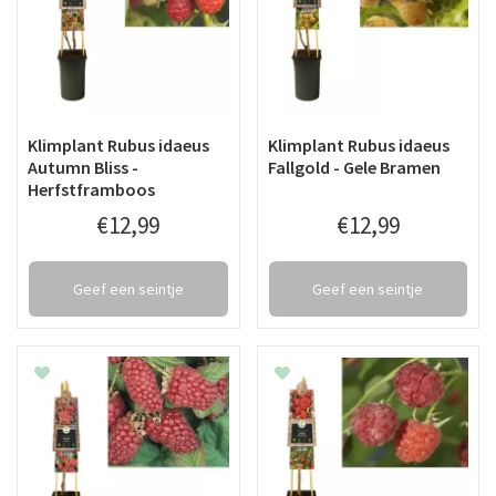
Klimplant Rubus idaeus
Klimplant Rubus idaeus
Autumn Bliss -
Fallgold - Gele Bramen
Herfstframboos
€
12
,
99
€
12
,
99
Geef een seintje
Geef een seintje