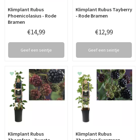
Klimplant Rubus
Klimplant Rubus Tayberry
Phoenicolasius - Rode
- Rode Bramen
Bramen
€
14
,
99
€
12
,
99
Geef een seintje
Geef een seintje
Klimplant Rubus
Klimplant Rubus
Thornfree - Zwarte
Thornless Evergreen -