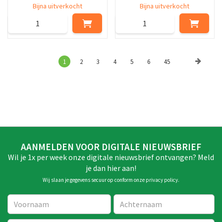
Bijna uitverkocht
Bijna uitverkocht
1
2
3
4
5
6
45
AANMELDEN VOOR DIGITALE NIEUWSBRIEF
Wil je 1x per week onze digitale nieuwsbrief ontvangen? Meld
je dan hier aan!
Wij slaan je gegevens secuur op conform onze
privacy policy
.