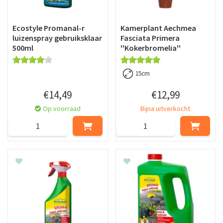
Ecostyle Promanal-r
Kamerplant Aechmea
luizenspray gebruiksklaar
Fasciata Primera
500ml
''Kokerbromelia''
15cm
€
14
,
49
€
12
,
99
Op voorraad
Bijna uitverkocht