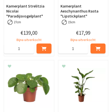
Kamerplant Strelitzia
Kamerplant
Nicolai
Aeschynanthus Rasta
"Paradijsvogelplant"
"Lipstickplant"
27cm
15cm
€
139
,
00
€
17
,
99
Bijna uitverkocht
Bijna uitverkocht