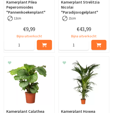
Kamerplant Pilea
Kamerplant Strelitzia
Peperomioides
Nicolai
"Pannenkoekenplant"
"Paradijsvogelplant"
12cm
21cm
€
9
,
99
€
43
,
99
Bijna uitverkocht
Bijna uitverkocht
Kamerplant Calathea
Kamerplant Howea