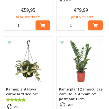
€
59
,
95
€
79
,
99
Bijna uitverkocht
Bijna uitverkocht
Kamerplant Hoya
Kamerplant Zamioculcas
carnosa ''tricolor''
Zamiifolia M ''Zamio''
potmaat 15cm
17cm
14cm