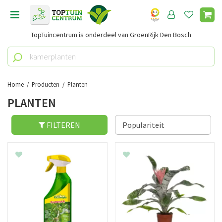
G
a
n
TopTuincentrum is onderdeel van GroenRijk Den Bosch
a
a
r
c
o
Home
Producten
Planten
n
PLANTEN
t
e
n
FILTEREN
t