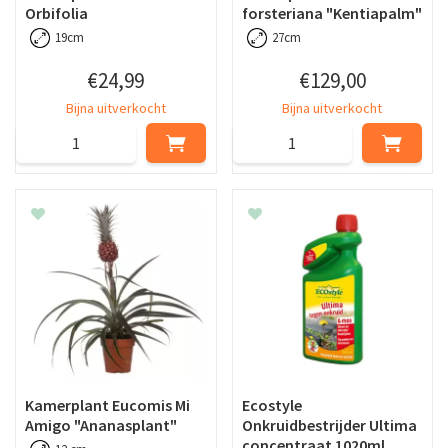
Orbifolia
forsteriana "Kentiapalm"
19cm
27cm
€
24
,
99
€
129
,
00
Bijna uitverkocht
Bijna uitverkocht
Kamerplant Eucomis Mi
Ecostyle
Amigo "Ananasplant"
Onkruidbestrijder Ultima
concentraat 1020ml