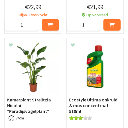
€
22
,
99
€
21
,
99
Bijna uitverkocht
Op voorraad
Kamerplant Strelitzia
Ecostyle Ultima onkruid
Nicolai
& mos concentraat
"Paradijsvogelplant"
510ml
24cm