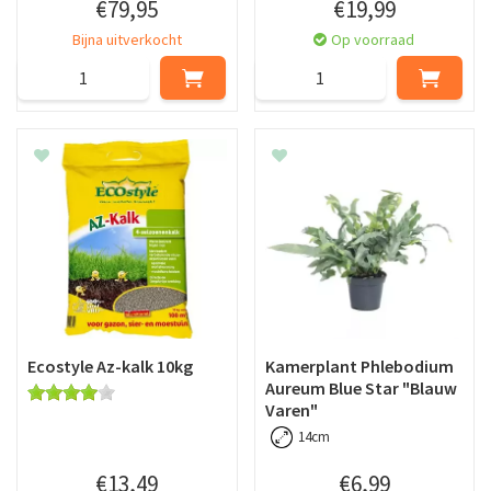
€
79
,
95
€
19
,
99
Bijna uitverkocht
Op voorraad
Ecostyle Az-kalk 10kg
Kamerplant Phlebodium
Aureum Blue Star "Blauw
Varen"
14cm
€
13
,
49
€
6
,
99