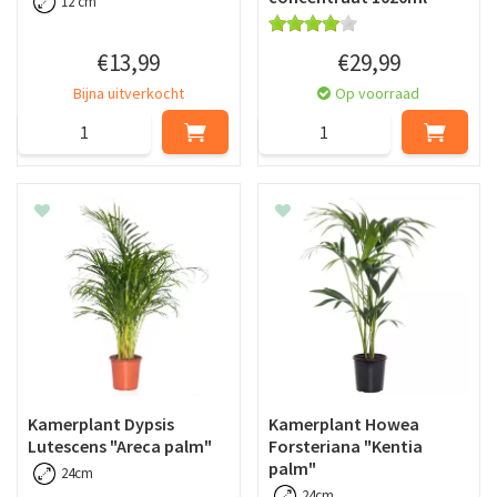
12 cm
€
13
,
99
€
29
,
99
Bijna uitverkocht
Op voorraad
Kamerplant Dypsis
Kamerplant Howea
Lutescens "Areca palm"
Forsteriana "Kentia
palm"
24cm
24cm