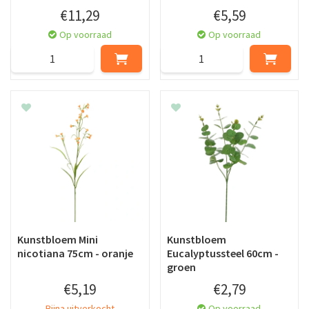
€
11
,
29
€
5
,
59
Op voorraad
Op voorraad
Kunstbloem Mini
Kunstbloem
nicotiana 75cm - oranje
Eucalyptussteel 60cm -
groen
€
5
,
19
€
2
,
79
Bijna uitverkocht
Op voorraad