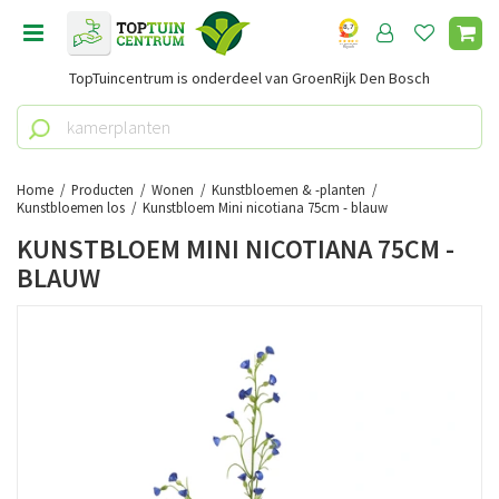
G
a
n
TopTuincentrum is onderdeel van GroenRijk Den Bosch
a
a
r
c
o
Home
Producten
Wonen
Kunstbloemen & -planten
n
Kunstbloemen los
Kunstbloem Mini nicotiana 75cm - blauw
t
KUNSTBLOEM MINI NICOTIANA 75CM -
e
BLAUW
n
t