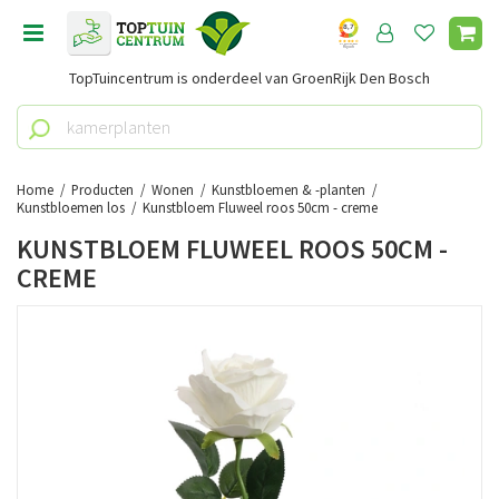
G
a
n
TopTuincentrum is onderdeel van GroenRijk Den Bosch
a
a
r
c
o
Home
Producten
Wonen
Kunstbloemen & -planten
n
Kunstbloemen los
Kunstbloem Fluweel roos 50cm - creme
t
KUNSTBLOEM FLUWEEL ROOS 50CM -
e
CREME
n
t