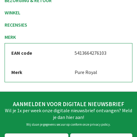
BEZORGING & RETOUR
WINKEL
RECENSIES
MERK
EAN code
5413664276103
Merk
Pure Royal
AANMELDEN VOOR DIGITALE NIEUWSBRIEF
Wil je 1x per week onze digitale nieuwsbrief ontvangen? Meld
je dan hier aan!
Wij slaan je gegevens secuur op conform onze
privacy policy
.