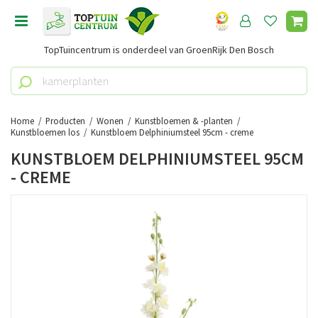
G
a
n
TopTuincentrum is onderdeel van GroenRijk Den Bosch
a
a
r
c
o
Home
Producten
Wonen
Kunstbloemen & -planten
n
Kunstbloemen los
Kunstbloem Delphiniumsteel 95cm - creme
t
KUNSTBLOEM DELPHINIUMSTEEL 95CM
e
- CREME
n
t