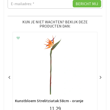
KUN JE NIET WACHTEN? BEKIJK DEZE
PRODUCTEN DAN:
Kunstbloem Strelitziatak 58cm - oranje
Kun
11
,
29