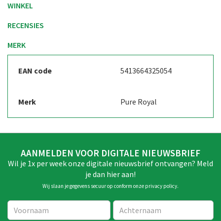
WINKEL
RECENSIES
MERK
EAN code
5413664325054
Merk
Pure Royal
AANMELDEN VOOR DIGITALE NIEUWSBRIEF
Wil je 1x per week onze digitale nieuwsbrief ontvangen? Meld
je dan hier aan!
Wij slaan je gegevens secuur op conform onze
privacy policy
.