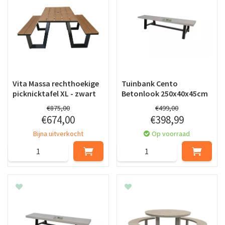
Vita Massa rechthoekige
Tuinbank Cento
picknicktafel XL - zwart
Betonlook 250x40x45cm
€
875
,
00
€
499
,
00
€
674
,
00
€
398
,
99
Bijna uitverkocht
Op voorraad