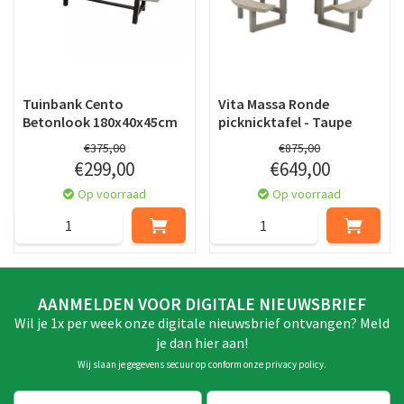
Tuinbank Cento
Vita Massa Ronde
Betonlook 180x40x45cm
picknicktafel - Taupe
€
375
,
00
€
875
,
00
€
299
,
00
€
649
,
00
Op voorraad
Op voorraad
AANMELDEN VOOR DIGITALE NIEUWSBRIEF
Wil je 1x per week onze digitale nieuwsbrief ontvangen? Meld
je dan hier aan!
Wij slaan je gegevens secuur op conform onze
privacy policy
.