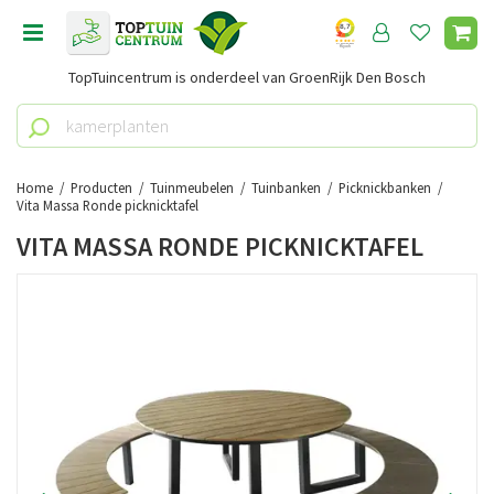
G
a
n
TopTuincentrum is onderdeel van GroenRijk Den Bosch
a
a
r
c
o
Home
Producten
Tuinmeubelen
Tuinbanken
Picknickbanken
n
Vita Massa Ronde picknicktafel
t
VITA MASSA RONDE PICKNICKTAFEL
e
n
t