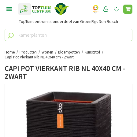
G
a
n
TopTuincentrum is onderdeel van GroenRijk Den Bosch
a
a
r
c
o
Home
Producten
Wonen
Bloempotten
Kunststof
n
Capi Pot Vierkant Rib NL 40x40 cm - Zwart
t
CAPI POT VIERKANT RIB NL 40X40 CM -
e
ZWART
n
t