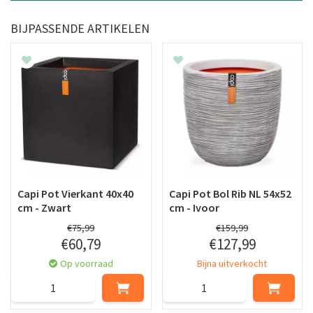
BIJPASSENDE ARTIKELEN
Capi Pot Vierkant 40x40
Capi Pot Bol Rib NL 54x52
cm - Zwart
cm - Ivoor
€
75
,
99
€
159
,
99
€
60
,
79
€
127
,
99
Op voorraad
Bijna uitverkocht