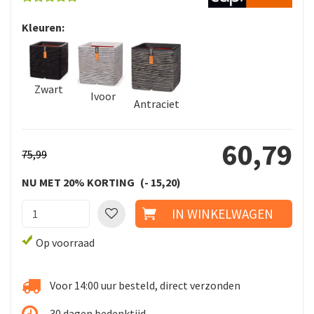
Kleuren:
Zwart
Ivoor
Antraciet
60
,
79
75
,
99
NU MET 20% KORTING
-
15
,
20
Op voorraad
Voor 14:00 uur besteld, direct verzonden
30 dagen bedenktijd