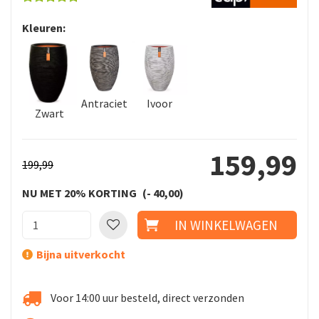
Kleuren:
Antraciet
Ivoor
Zwart
159
,
99
199
,
99
NU MET 20% KORTING
-
40
,
00
Bijna uitverkocht
Voor 14:00 uur besteld, direct verzonden