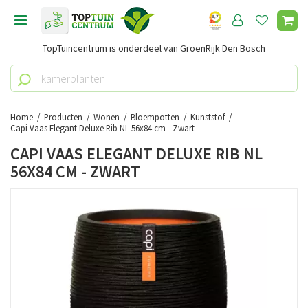
G
a
n
TopTuincentrum is onderdeel van GroenRijk Den Bosch
a
a
r
c
o
Home
Producten
Wonen
Bloempotten
Kunststof
n
Capi Vaas Elegant Deluxe Rib NL 56x84 cm - Zwart
t
CAPI VAAS ELEGANT DELUXE RIB NL
e
56X84 CM - ZWART
n
t