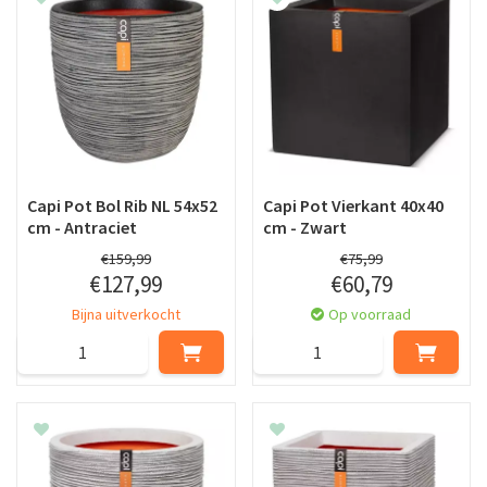
Capi Pot Bol Rib NL 54x52
Capi Pot Vierkant 40x40
cm - Antraciet
cm - Zwart
€
159
,
99
€
75
,
99
€
127
,
99
€
60
,
79
Bijna uitverkocht
Op voorraad