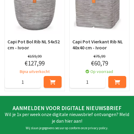
Capi Pot Bol Rib NL 54x52
Capi Pot Vierkant Rib NL
cm - Ivoor
40x40 cm - Ivoor
€
159
,
99
€
75
,
99
€
127
,
99
€
60
,
79
Bijna uitverkocht
Op voorraad
AANMELDEN VOOR DIGITALE NIEUWSBRIEF
Wil je 1x per week onze digitale nieuwsbrief ontvangen? Meld
je dan hier aan!
Wij slaan je gegevens secuur op conform onze
privacy policy
.