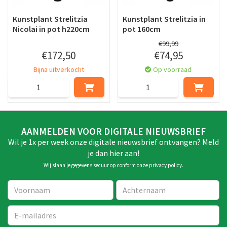
Kunstplant Strelitzia
Kunstplant Strelitzia in
Nicolai in pot h220cm
pot 160cm
€
99
,
99
€
172
,
50
€
74
,
95
Bijna uitverkocht
Op voorraad
AANMELDEN VOOR DIGITALE NIEUWSBRIEF
Wil je 1x per week onze digitale nieuwsbrief ontvangen? Meld
je dan hier aan!
Wij slaan je gegevens secuur op conform onze
privacy policy
.