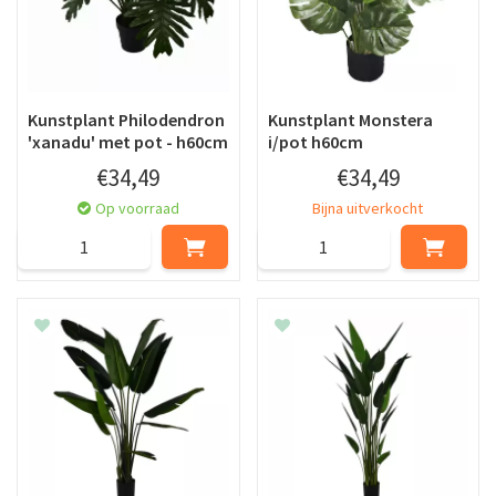
Kunstplant Philodendron
Kunstplant Monstera
'xanadu' met pot - h60cm
i/pot h60cm
€
34
,
49
€
34
,
49
Op voorraad
Bijna uitverkocht