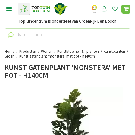
G
a
n
TopTuincentrum is onderdeel van GroenRijk Den Bosch
a
a
r
c
o
Home
Producten
Wonen
Kunstbloemen & -planten
Kunstplanten
n
Groen
Kunst gatenplant 'monstera' met pot - h140cm
t
KUNST GATENPLANT 'MONSTERA' MET
e
POT - H140CM
n
t