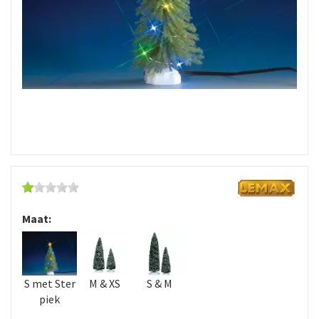
Maat:
S met Ster
M & XS
S & M
piek