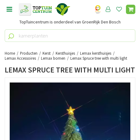
G
a
n
TopTuincentrum is onderdeel van GroenRijk Den Bosch
a
a
r
c
o
Home
Producten
Kerst
Kersthuisjes
Lemax kersthuisjes
n
Lemax Accessoires
Lemax bomen
Lemax Spruce tree with multi light
t
LEMAX SPRUCE TREE WITH MULTI LIGHT
e
n
t