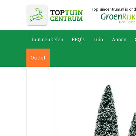
Ga
TopTuincentrum.nl is on
naar
content
Tuinmeubelen
BBQ's
Tuin
Wonen
Home
Producten
Kerst
Kersthuisjes
Lemax kersthuisjes
Outlet