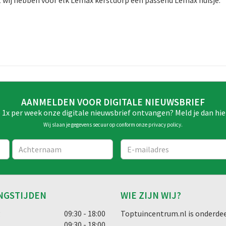
t wij hebben voor elk Lemax kerstdorp een passend Lemax huisje.
AANMELDEN VOOR DIGITALE NIEUWSBRIEF
e 1x per week onze digitale nieuwsbrief ontvangen? Meld je dan hie
Wij slaan je gegevens secuur op conform onze
privacy policy
.
NGSTIJDEN
WIE ZIJN WIJ?
g
09:30 - 18:00
Toptuincentrum.nl is onderdee
09:30 - 18:00