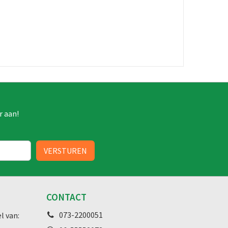
r aan!
CONTACT
073-2200051
l van: