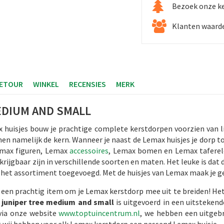
Bezoek onze k
Klanten waarde
RETOUR
WINKEL
RECENSIES
MERK
EDIUM AND SMALL
 huisjes bouw je prachtige complete kerstdorpen voorzien van l
rmen namelijk de kern. Wanneer je naast de Lemax huisjes je dorp t
emax figuren, Lemax
accessoires
, Lemax bomen en Lemax taferele
krijgbaar zijn in verschillende soorten en maten. Het leuke is dat 
n het assortiment toegevoegd. Met de huisjes van Lemax maak je g
 een prachtig item om je Lemax kerstdorp mee uit te breiden! Het
juniper tree medium and small
is uitgevoerd in een uitsteken
via onze website
www.toptuincentrum.nl
, we hebben een uitgeb