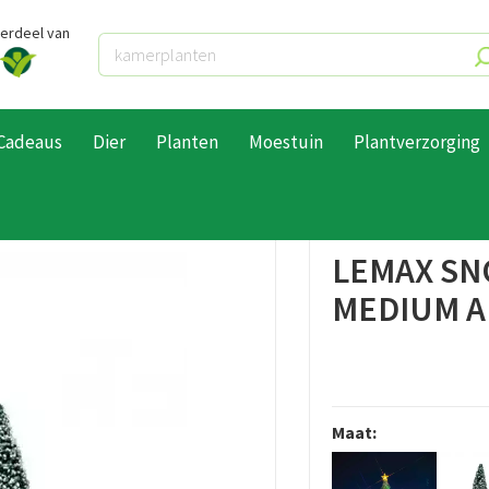
derdeel van
Cadeaus
Dier
Planten
Moestuin
Plantverzorging
Lemax Accessoires
Lemax bomen
Lemax Snowy juniper tree medium and small
LEMAX SN
MEDIUM A
Maat: