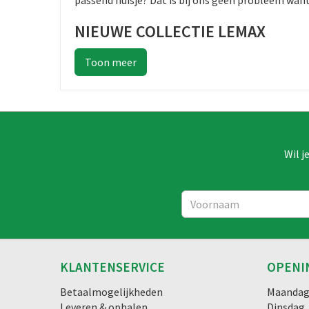
passend huisje? Dat is bij ons geen probleem wan
NIEUWE COLLECTIE LEMAX
Wil j
KLANTENSERVICE
OPENI
Betaalmogelijkheden
Maanda
Leveren & ophalen
Dinsdag