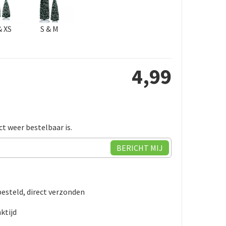
& XS
S & M
4
,
99
ct weer bestelbaar is.
besteld, direct verzonden
ktijd