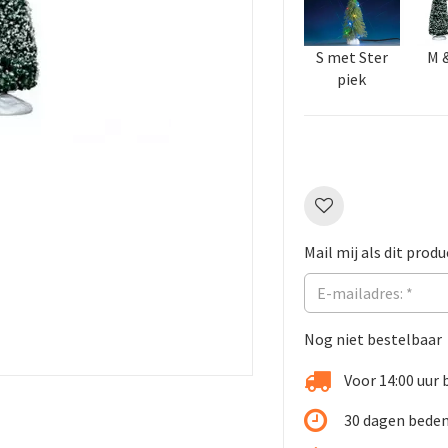
S met Ster
M 
piek
Mail mij als dit produ
Nog niet bestelbaar
Voor 14:00 uur 
30 dagen beden