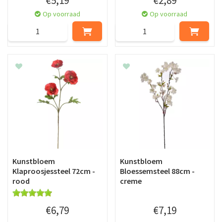
€
5
,
19
€
2
,
89
Op voorraad
Op voorraad
Kunstbloem
Kunstbloem
Klaproosjessteel 72cm -
Bloessemsteel 88cm -
rood
creme
€
6
,
79
€
7
,
19