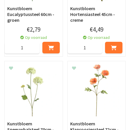
Kunstbloem
Kunstbloem
Eucalyptussteel 60cm -
Hortensiasteel 45cm -
groen
creme
€
2
,
79
€
4
,
49
Op voorraad
Op voorraad
Kunstbloem
Kunstbloem
Sneeuwbalsteel 70cm -
Klaproosjessteel 72cm -