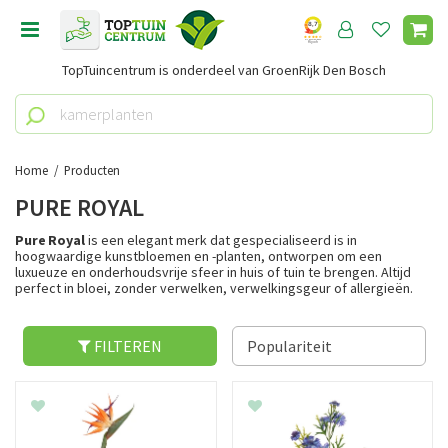
G
a
n
TopTuincentrum is onderdeel van GroenRijk Den Bosch
a
a
r
c
o
Home
Producten
n
PURE ROYAL
t
e
Pure Royal
is een elegant merk dat gespecialiseerd is in
n
hoogwaardige kunstbloemen en -planten, ontworpen om een
luxueuze en onderhoudsvrije sfeer in huis of tuin te brengen. Altijd
t
perfect in bloei, zonder verwelken, verwelkingsgeur of allergieën.
FILTEREN