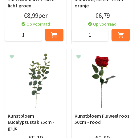
licht groen
oranje
€
8
,
99
per
€
6
,
79
Op voorraad
Op voorraad
Kunstbloem
Kunstbloem Fluweel roos
Eucalyptustak 75cm -
50cm - rood
grijs