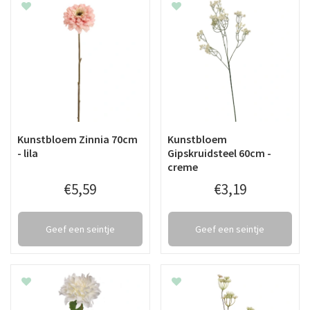
Kunstbloem Zinnia 70cm
Kunstbloem
- lila
Gipskruidsteel 60cm -
creme
€
5
,
59
€
3
,
19
Geef een seintje
Geef een seintje