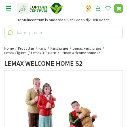
G
a
n
TopTuincentrum is onderdeel van GroenRijk Den Bosch
a
a
r
c
o
Home
Producten
Kerst
Kersthuisjes
Lemax kersthuisjes
n
Lemax Figuren
Lemax 3 Figuren
Lemax Welcome home s2
t
LEMAX WELCOME HOME S2
e
n
t