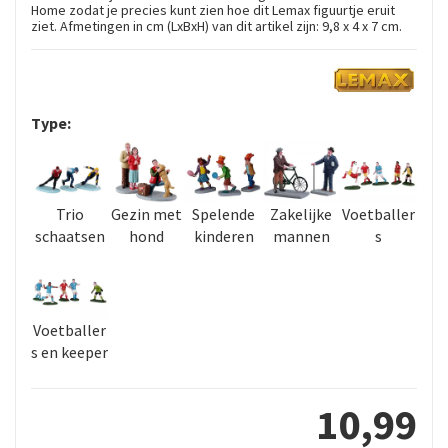
Home zodat je precies kunt zien hoe dit Lemax figuurtje eruit
ziet. Afmetingen in cm (LxBxH) van dit artikel zijn: 9,8 x 4 x 7 cm.
Type:
Trio
Gezin met
Spelende
Zakelijke
Voetballer
schaatsen
hond
kinderen
mannen
s
Voetballer
s en keeper
10
,
99