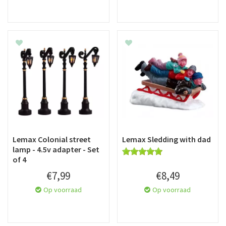
Lemax Colonial street
Lemax Sledding with dad
lamp - 4.5v adapter - Set
of 4
€
7
,
99
€
8
,
49
Op voorraad
Op voorraad