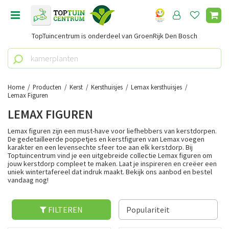
G
a
n
TopTuincentrum is onderdeel van GroenRijk Den Bosch
a
a
r
c
o
Home
Producten
Kerst
Kersthuisjes
Lemax kersthuisjes
n
Lemax Figuren
t
LEMAX FIGUREN
e
n
Lemax figuren zijn een must-have voor liefhebbers van kerstdorpen.
De gedetailleerde poppetjes en kerstfiguren van Lemax voegen
t
karakter en een levensechte sfeer toe aan elk kerstdorp. Bij
Toptuincentrum vind je een uitgebreide collectie Lemax figuren om
jouw kerstdorp compleet te maken. Laat je inspireren en creëer een
uniek wintertafereel dat indruk maakt. Bekijk ons aanbod en bestel
vandaag nog!
FILTEREN