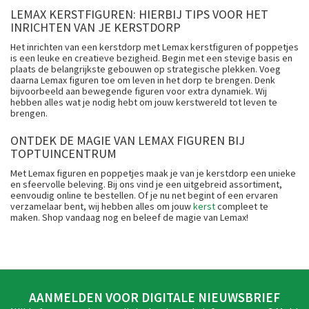
LEMAX KERSTFIGUREN: HIERBIJ TIPS VOOR HET
INRICHTEN VAN JE KERSTDORP
Het inrichten van een kerstdorp met Lemax kerstfiguren of poppetjes
is een leuke en creatieve bezigheid. Begin met een stevige basis en
plaats de belangrijkste gebouwen op strategische plekken. Voeg
daarna Lemax figuren toe om leven in het dorp te brengen. Denk
bijvoorbeeld aan bewegende figuren voor extra dynamiek. Wij
hebben alles wat je nodig hebt om jouw kerstwereld tot leven te
brengen.
ONTDEK DE MAGIE VAN LEMAX FIGUREN BIJ
TOPTUINCENTRUM
Met Lemax figuren en poppetjes maak je van je kerstdorp een unieke
en sfeervolle beleving. Bij ons vind je een uitgebreid assortiment,
eenvoudig online te bestellen. Of je nu net begint of een ervaren
verzamelaar bent, wij hebben alles om jouw
kerst
compleet te
maken. Shop vandaag nog en beleef de magie van Lemax!
AANMELDEN VOOR DIGITALE NIEUWSBRIEF