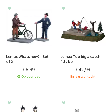
Lemax Whats new? - Set
Lemax Too big a catch
of 2
4.5v bo
€
6
,
99
€
42
,
99
Op voorraad
Bijna uitverkocht