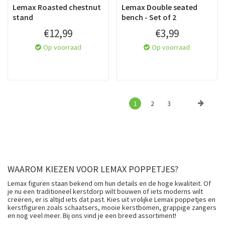
Lemax Roasted chestnut
Lemax Double seated
stand
bench - Set of 2
€
12
,
99
€
3
,
99
Op voorraad
Op voorraad
1
2
3
WAAROM KIEZEN VOOR LEMAX POPPETJES?
Lemax figuren staan bekend om hun details en de hoge kwaliteit. Of
je nu een traditioneel kerstdorp wilt bouwen of iets moderns wilt
creëren, er is altijd iets dat past. Kies uit vrolijke Lemax poppetjes en
kerstfiguren zoals schaatsers, mooie kerstbomen, grappige zangers
en nog veel meer. Bij ons vind je een breed assortiment!