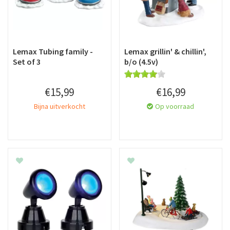
Lemax Tubing family -
Lemax grillin' & chillin',
Set of 3
b/o (4.5v)
€
15
,
99
€
16
,
99
Bijna uitverkocht
Op voorraad