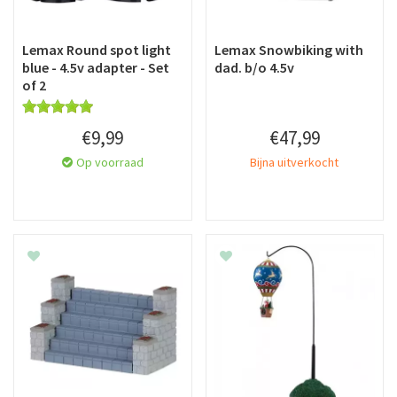
Lemax Round spot light
Lemax Snowbiking with
blue - 4.5v adapter - Set
dad. b/o 4.5v
of 2
€
9
,
99
€
47
,
99
Op voorraad
Bijna uitverkocht