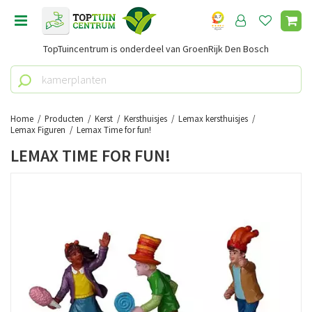
G
a
n
TopTuincentrum is onderdeel van GroenRijk Den Bosch
a
a
r
c
o
Home
Producten
Kerst
Kersthuisjes
Lemax kersthuisjes
n
Lemax Figuren
Lemax Time for fun!
t
LEMAX TIME FOR FUN!
e
n
t