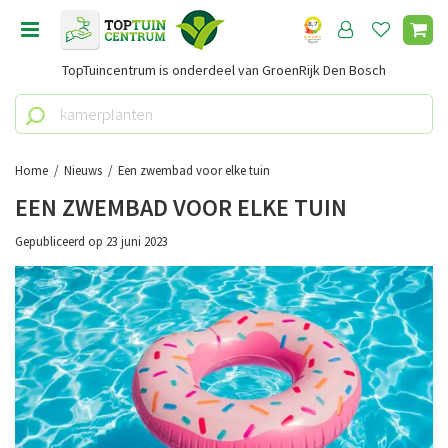
G
a
n
TopTuincentrum is onderdeel van GroenRijk Den Bosch
a
a
r
c
o
Home
Nieuws
Een zwembad voor elke tuin
n
EEN ZWEMBAD VOOR ELKE TUIN
t
e
Gepubliceerd op
23 juni 2023
n
t