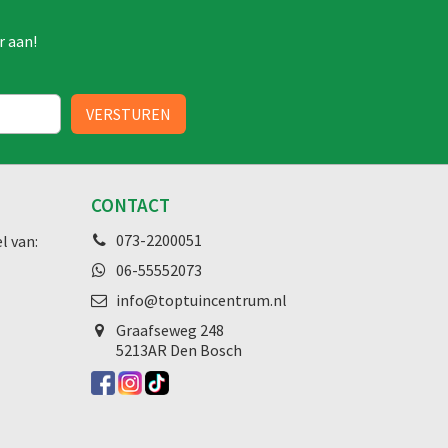
r aan!
CONTACT
073-2200051
l van:
06-55552073
info@toptuincentrum.nl
Graafseweg
248
5213AR Den Bosch