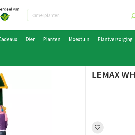
derdeel van
Cadeaus
Dier
Planten
Moestuin
Plantverzorging
Lemax Figuren
Lemax 1 Figuur
Lemax What's Next?
LEMAX WH