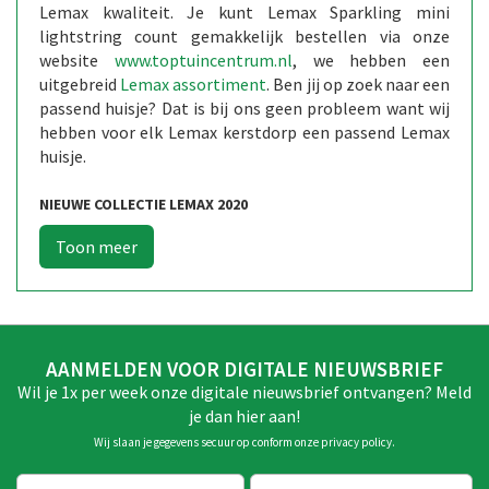
Lemax kwaliteit. Je kunt Lemax Sparkling mini
lightstring count gemakkelijk bestellen via onze
website
www.toptuincentrum.nl
, we hebben een
uitgebreid
Lemax assortiment
. Ben jij op zoek naar een
passend huisje? Dat is bij ons geen probleem want wij
hebben voor elk Lemax kerstdorp een passend Lemax
huisje.
NIEUWE COLLECTIE LEMAX 2020
AANMELDEN VOOR DIGITALE NIEUWSBRIEF
Wil je 1x per week onze digitale nieuwsbrief ontvangen? Meld
je dan hier aan!
Wij slaan je gegevens secuur op conform onze
privacy policy
.