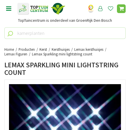
G
a
n
TopTuincentrum is onderdeel van GroenRijk Den Bosch
a
a
r
c
o
Home
Producten
Kerst
Kersthuisjes
Lemax kersthuisjes
n
Lemax Figuren
Lemax Sparkling mini lightstring count
t
LEMAX SPARKLING MINI LIGHTSTRING
e
COUNT
n
t