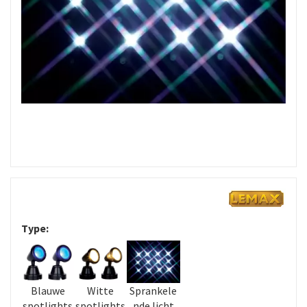
Type:
Blauwe
Witte
Sprankele
spotlights
spotlights
nde licht