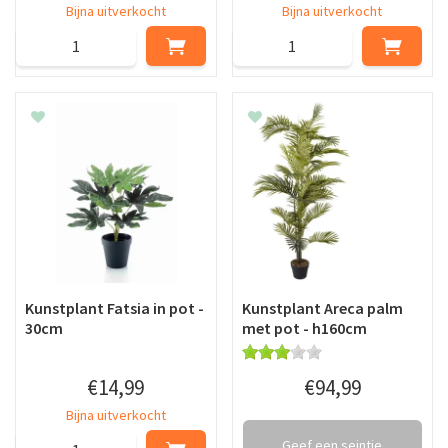
Bijna uitverkocht
Bijna uitverkocht
Kunstplant Fatsia in pot -
Kunstplant Areca palm
30cm
met pot - h160cm
€
14
,
99
€
94
,
99
Bijna uitverkocht
Geef een seintje