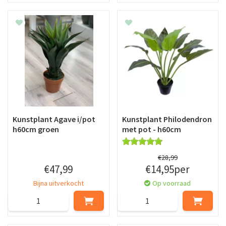
Kunstplant Agave i/pot
Kunstplant Philodendron
h60cm groen
met pot - h60cm
€
28
,
99
€
47
,
99
€
14
,
95
per
Bijna uitverkocht
Op voorraad