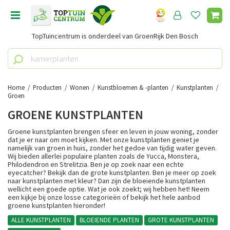
G
a
n
TopTuincentrum is onderdeel van GroenRijk Den Bosch
a
a
r
c
o
Home
Producten
Wonen
Kunstbloemen & -planten
Kunstplanten
n
Groen
t
GROENE KUNSTPLANTEN
e
n
Groene kunstplanten brengen sfeer en leven in jouw woning, zonder
dat je er naar om moet kijken. Met onze kunstplanten geniet je
t
namelijk van groen in huis, zonder het gedoe van tijdig water geven.
Wij bieden allerlei populaire planten zoals de Yucca, Monstera,
Philodendron en Strelitzia. Ben je op zoek naar een echte
eyecatcher? Bekijk dan de grote kunstplanten. Ben je meer op zoek
naar kunstplanten met kleur? Dan zijn de bloeiende kunstplanten
wellicht een goede optie. Wat je ook zoekt; wij hebben het! Neem
een kijkje bij onze losse categorieën of bekijk het hele aanbod
groene kunstplanten hieronder!
ALLE KUNSTPLANTEN
BLOEIENDE PLANTEN
GROTE KUNSTPLANTEN