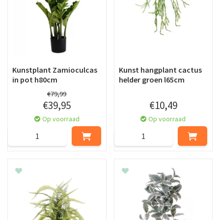
Kunstplant Zamioculcas
Kunst hangplant cactus
in pot h80cm
helder groen l65cm
€
79
,
99
€
39
,
95
€
10
,
49
Op voorraad
Op voorraad