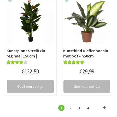
Kunstplant Strelitzia
Kunstblad Dieffenbachia
reginae | 150cm |
met pot - h50cm
€
122
,
50
€
29
,
99
Geef een seintje
Geef een seintje
1
2
3
4