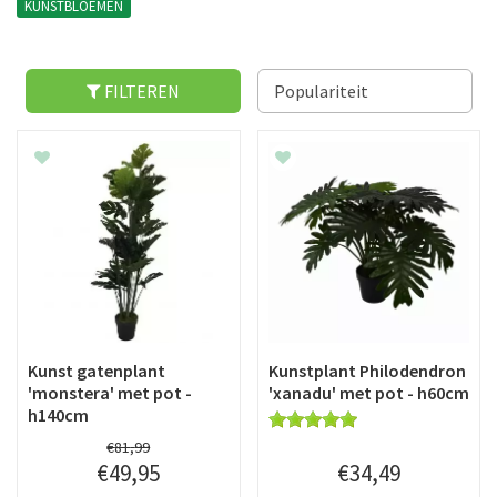
KUNSTBLOEMEN
FILTEREN
Kunst gatenplant
Kunstplant Philodendron
'monstera' met pot -
'xanadu' met pot - h60cm
h140cm
€
81
,
99
€
49
,
95
€
34
,
49