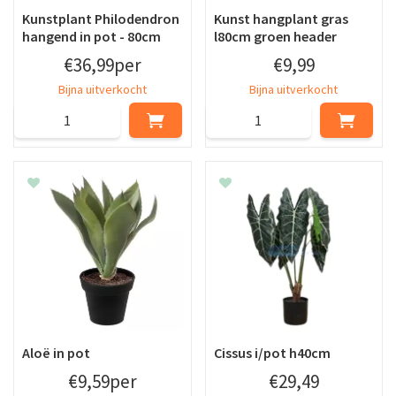
Kunstplant Philodendron
Kunst hangplant gras
hangend in pot - 80cm
l80cm groen header
€
36
,
99
per
€
9
,
99
Bijna uitverkocht
Bijna uitverkocht
Aloë in pot
Cissus i/pot h40cm
€
9
,
59
per
€
29
,
49