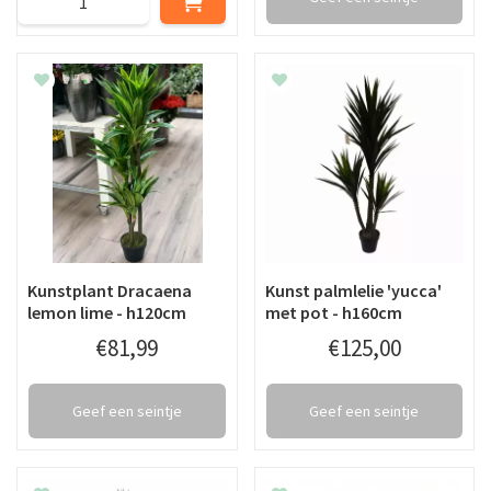
Kunstplant Dracaena
Kunst palmlelie 'yucca'
lemon lime - h120cm
met pot - h160cm
€
81
,
99
€
125
,
00
Geef een seintje
Geef een seintje