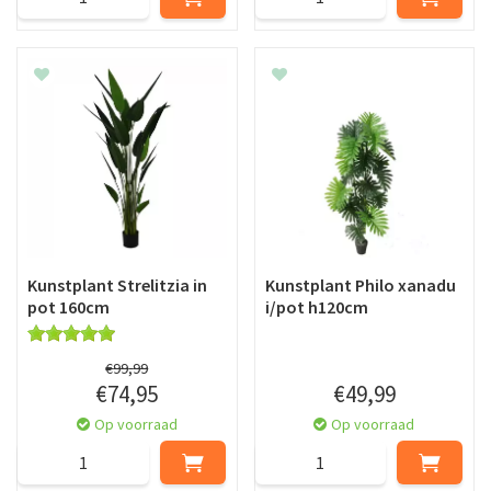
Kunstplant Strelitzia in
Kunstplant Philo xanadu
pot 160cm
i/pot h120cm
€
99
,
99
€
74
,
95
€
49
,
99
Op voorraad
Op voorraad