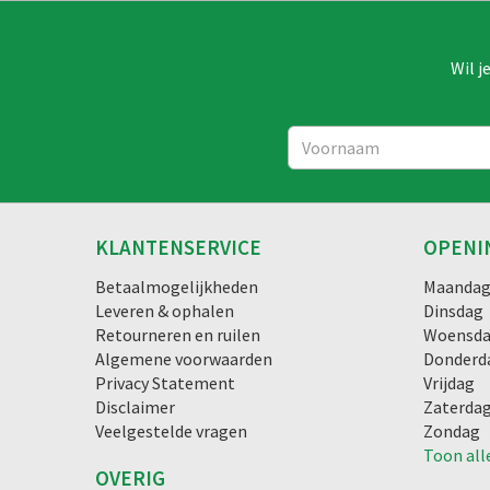
Wil j
KLANTENSERVICE
OPENI
Betaalmogelijkheden
Maanda
Leveren & ophalen
Dinsdag
Retourneren en ruilen
Woensd
Algemene voorwaarden
Donderd
Privacy Statement
Vrijdag
Disclaimer
Zaterda
Veelgestelde vragen
Zondag
Toon all
OVERIG