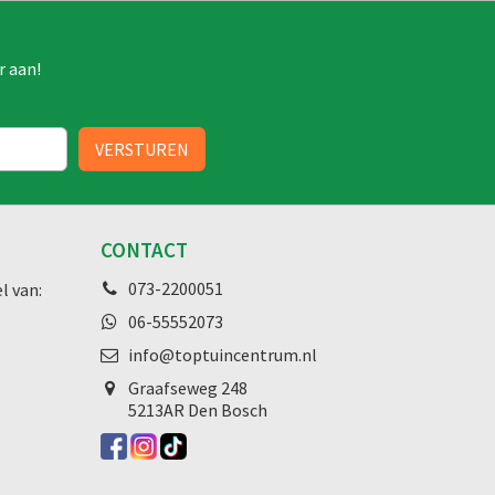
r aan!
CONTACT
073-2200051
l van:
06-55552073
info@toptuincentrum.nl
Graafseweg
248
5213AR Den Bosch