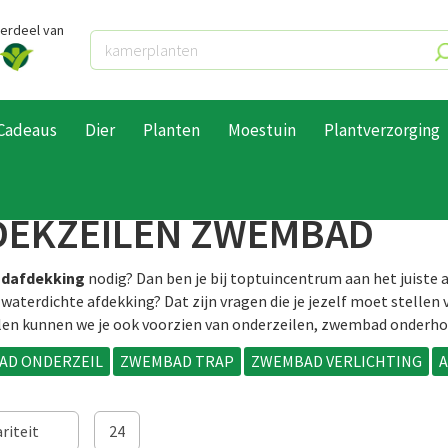
derdeel van
Cadeaus
Dier
Planten
Moestuin
Plantverzorging
ires
Zeilen
DEKZEILEN ZWEMBAD
dafdekking
nodig? Dan ben je bij toptuincentrum aan het juiste a
 waterdichte afdekking? Dat zijn vragen die je jezelf moet stelle
len kunnen we je ook voorzien van onderzeilen, zwembad onderhou
AD ONDERZEIL
ZWEMBAD TRAP
ZWEMBAD VERLICHTING
A