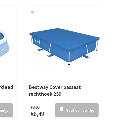
kleed
Bestway Cover passaat
rechthoek 259
€
9
,
95
intje
Geef een seintje
€
8
,
49