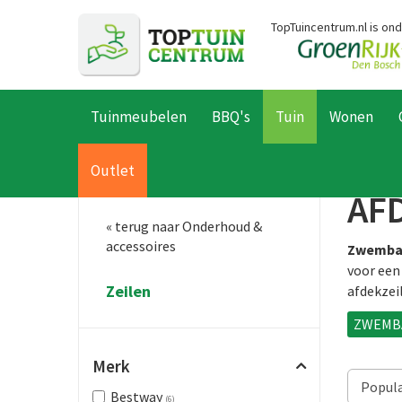
Ga
TopTuincentrum.nl is on
naar
content
Tuinmeubelen
BBQ's
Tuin
Wonen
Home
Producten
Tuin
Zwembaden
Onderhoud & accesso
Outlet
AF
« terug naar Onderhoud &
accessoires
Zwemba
voor een
Zeilen
afdekzei
ZWEMB
Merk
Bestway
(6)