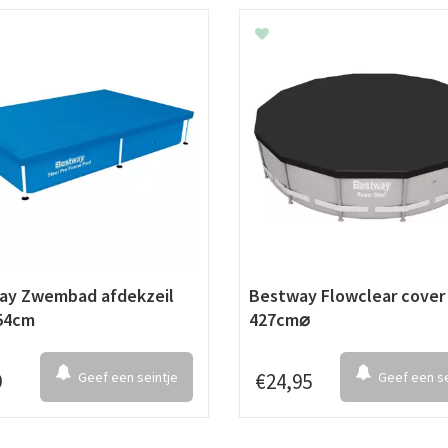
ay Zwembad afdekzeil
Bestway Flowclear cover
54cm
427cm⌀
9
Geef een seintje
€
24
,
95
Geef een se