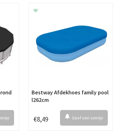
 rond
Bestway Afdekhoes family pool
l262cm
intje
€
8
,
49
Geef een seintje