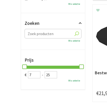
Wis selectie
Zoeken
Wis selectie
Prijs
Bestwa
€
-
Wis selectie
€
21
,