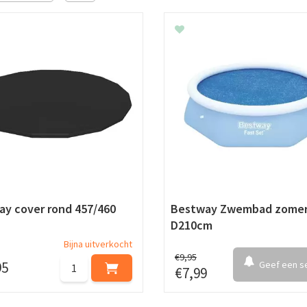
y cover rond 457/460
Bestway Zwembad zomer
D210cm
Bijna uitverkocht
€
9
,
95
95
Geef een se
€
7
,
99