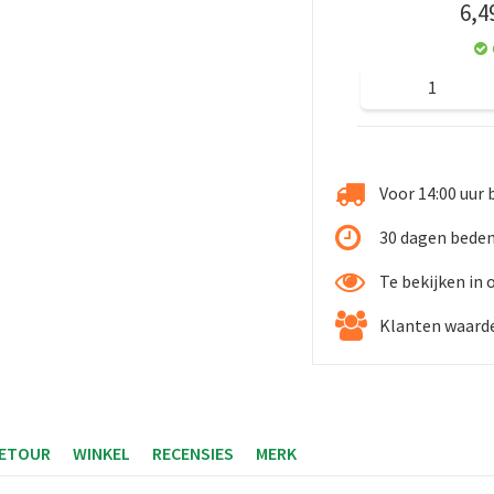
6
,
4
Voor 14:00 uur 
30 dagen beden
Te bekijken in
Klanten waarde
RETOUR
WINKEL
RECENSIES
MERK