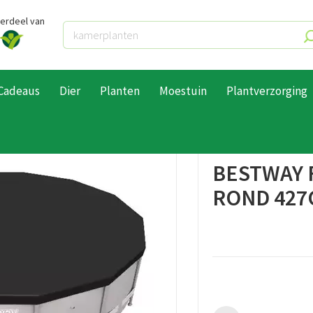
derdeel van
Cadeaus
Dier
Planten
Moestuin
Plantverzorging
ires
Algemeen onderhoud
Bestway Flowclear cover rond 427cm⌀
BESTWAY 
ROND 427