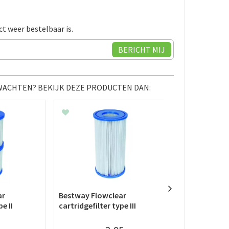
ct weer bestelbaar is.
 WACHTEN? BEKIJK DEZE PRODUCTEN DAN:
ar
Bestway Flowclear
Bestway Flow
e II
cartridgefilter type III
opbouw zwe