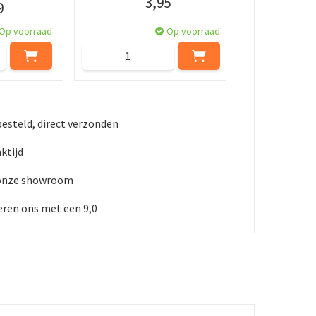
3
,
95
9
Op voorraad
Op voorraad
besteld, direct verzonden
ktijd
 onze showroom
ren ons met een 9,0