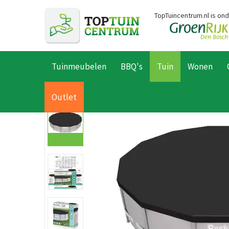
Ga
TopTuincentrum.nl is on
naar
content
Tuinmeubelen
BBQ's
Tuin
Wonen
Home
Producten
Tuin
Zwembaden
Onderhoud & accesso
Outlet