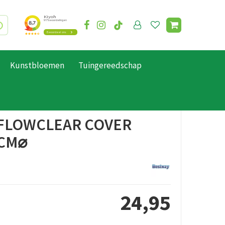
Kunstbloemen
Tuingereedschap
FLOWCLEAR COVER
CM⌀
24
,
95