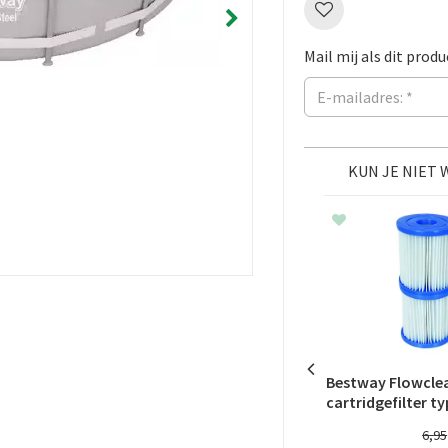
Mail mij als dit produ
KUN JE NIET
Bestway Flowcle
cartridgefilter typ
6
,
95