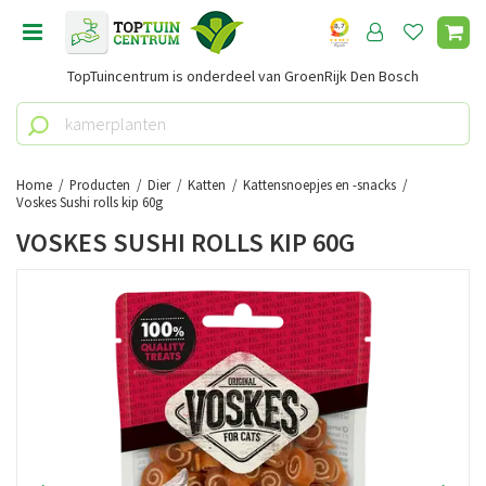
G
a
n
TopTuincentrum is onderdeel van GroenRijk Den Bosch
a
a
r
c
o
Home
Producten
Dier
Katten
Kattensnoepjes en -snacks
n
Voskes Sushi rolls kip 60g
t
VOSKES SUSHI ROLLS KIP 60G
e
n
t