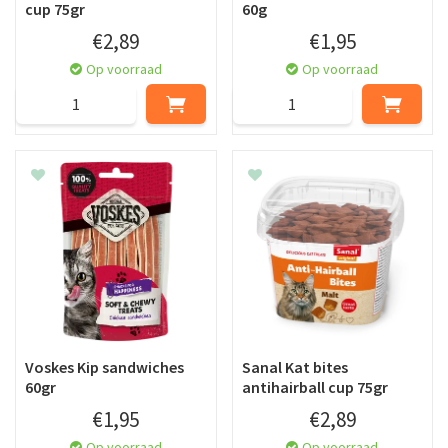
cup 75gr
60g
€
2
,
89
€
1
,
95
Op voorraad
Op voorraad
Voskes Kip sandwiches
Sanal Kat bites
60gr
antihairball cup 75gr
€
1
,
95
€
2
,
89
Op voorraad
Op voorraad