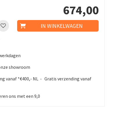
674
,
00
t
5 werkdagen
 onze showroom
ing vanaf *€400,- NL - Gratis verzending vanaf
ren ons met een 9,0