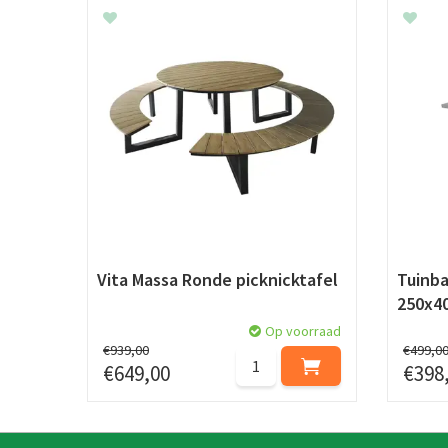
Vita Massa Ronde picknicktafel
Tuinb
250x4
Op voorraad
€
939
,
00
€
499
,
0
€
649
,
00
€
398