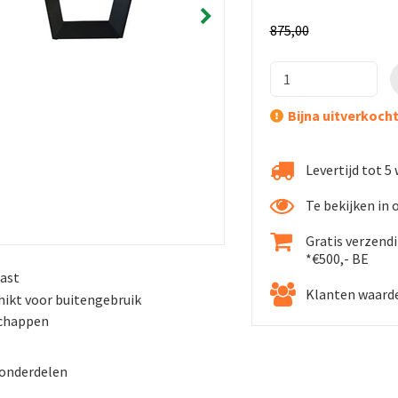
875
,
00
Bijna uitverkoch
Levertijd tot 
Te bekijken in
Gratis verzend
*€500,- BE
past
Klanten waarde
ikt voor buitengebruik
schappen
 onderdelen