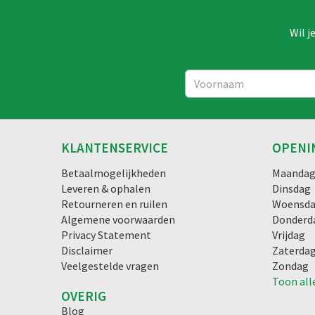
Wil j
KLANTENSERVICE
OPENI
Betaalmogelijkheden
Maanda
Leveren & ophalen
Dinsdag
Retourneren en ruilen
Woensd
Algemene voorwaarden
Donderd
Privacy Statement
Vrijdag
Disclaimer
Zaterda
Veelgestelde vragen
Zondag
Toon all
OVERIG
Blog