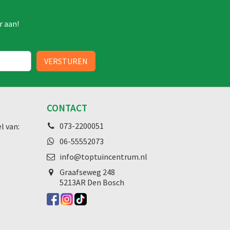
r aan!
CONTACT
073-2200051
l van:
06-55552073
info@toptuincentrum.nl
Graafseweg
248
5213AR Den Bosch