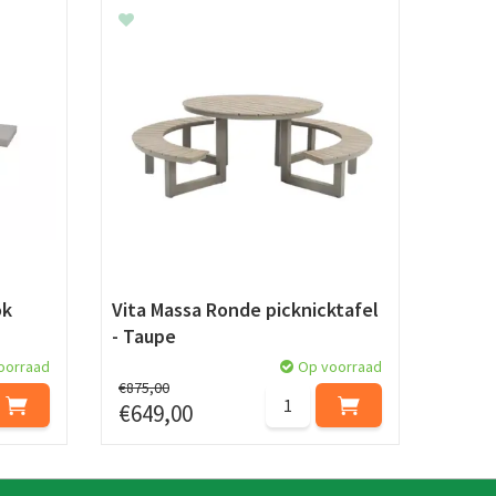
ok
Vita Massa Ronde picknicktafel
- Taupe
oorraad
Op voorraad
€
875
,
00
€
649
,
00