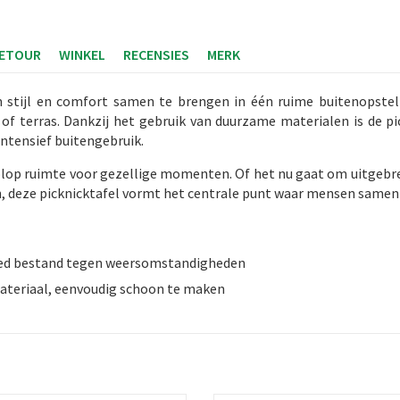
RETOUR
WINKEL
RECENSIES
MERK
 stijl en comfort samen te brengen in één ruime buitenopstell
of terras. Dankzij het gebruik van duurzame materialen is de p
ntensief buitengebruik.
olop ruimte voor gezellige momenten. Of het nu gaat om uitgebre
, deze picknicktafel vormt het centrale punt waar mensen samen
oed bestand tegen weersomstandigheden
teriaal, eenvoudig schoon te maken