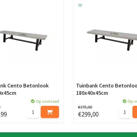
ank Cento Betonlook
Tuinbank Cento Betonlo
0x45cm
180x40x45cm
Op voorraad
Op v
0
€
375
,
00
,
99
€
299
,
00