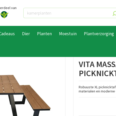
derdeel van
Cadeaus
Dier
Planten
Moestuin
Plantverzorging
ken
Vita Massa rechthoekige picknicktafel XL - zwart
VITA MAS
PICKNICKT
Robuuste XL picknicktafe
materialen en moderne ui