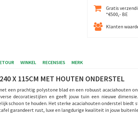
Gratis verzend
*€500,- BE
Klanten waarde
RETOUR
WINKEL
RECENSIES
MERK
 240 X 115CM MET HOUTEN ONDERSTEL
met een prachtig polystone blad en een robuust acaciahouten o
diverse decoratiestijlen en geeft jouw tuin een nieuwe dimensi
lijk schoon te houden. Het sterke acaciahouten onderstel biedt st
tafel garandeert rust, luxe en langdurige kwaliteit in jouw buitenl