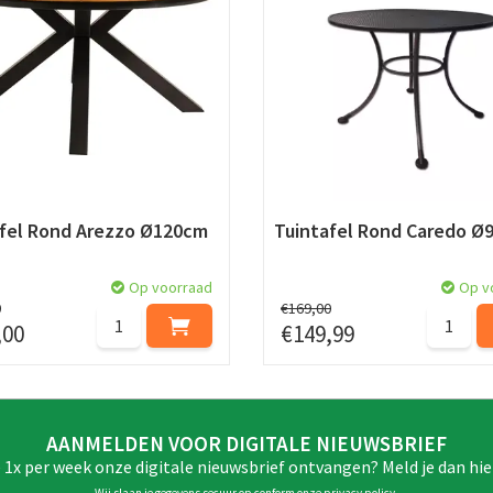
afel Rond Arezzo Ø120cm
Tuintafel Rond Caredo Ø
Op voorraad
Op v
0
€
169
,
00
,
00
€
149
,
99
AANMELDEN VOOR DIGITALE NIEUWSBRIEF
e 1x per week onze digitale nieuwsbrief ontvangen? Meld je dan hie
Wij slaan je gegevens secuur op conform onze
privacy policy
.