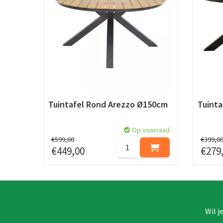
Tuintafel Rond Arezzo Ø150cm
Tuint
Op voorraad
€
599
,
00
€
399
,
0
€
449
,
00
€
279
Wil j