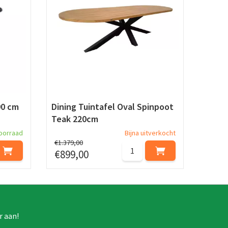
90 cm
Dining Tuintafel Oval Spinpoot
Teak 220cm
oorraad
Bijna uitverkocht
€
1.379
,
00
€
899
,
00
r aan!