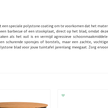
met een speciale polystone coating om te voorkomen dat het mat
een barbecue of een stookplaat, direct op het blad, omdat dez
ken als het vuil is en vermijd agressieve schoonmaakmiddelen
een schurende sponsjes of borstels, maar een zachte, vochti
olystone blad voor jouw tuintafel jarenlang meegaat. Zorg ervoo