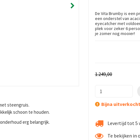
De Vita Brumby is een p
een onderstel van acaci
eyecatcher met voldoend
plek voor zeker 6 perso
je zomer nog mooier!
1.249
,
00
Bijna uitverkoch
met steengruis.
akkelijk schoon te houden.
 onderhoud erg belangrijk.
Levertijd tot 
Te bekijken in