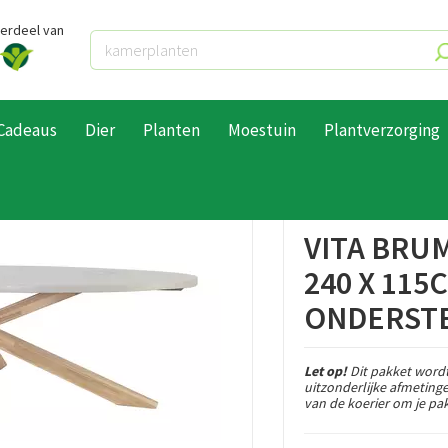
derdeel van
Cadeaus
Dier
Planten
Moestuin
Plantverzorging
a Brumby ovale tuintafel 240 x 115cm met houten onderstel
VITA BRU
240 X 11
ONDERST
Let op!
Dit pakket wordt
uitzonderlijke afmeting
van de koerier om je pak