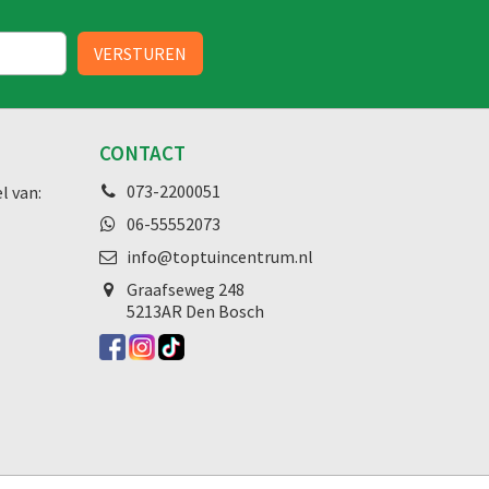
CONTACT
073-2200051
l van:
06-55552073
info@toptuincentrum.nl
Graafseweg
248
5213AR Den Bosch