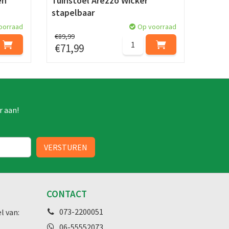
en
Tuinstoel Arezzo Wicker
stapelbaar
oorraad
Op voorraad
€
89
,
99
€
71
,
99
r aan!
CONTACT
073-2200051
l van:
06-55552073