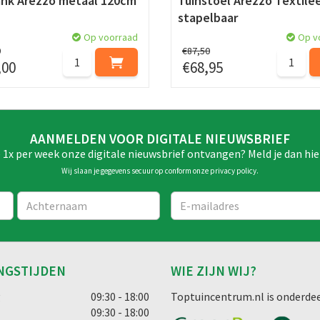
ank Arezzo metaal 120cm
Tuinstoel Arezzo Textile
stapelbaar
Op voorraad
Op v
0
€
87
,
50
,
00
€
68
,
95
AANMELDEN VOOR DIGITALE NIEUWSBRIEF
e 1x per week onze digitale nieuwsbrief ontvangen? Meld je dan hie
Wij slaan je gegevens secuur op conform onze
privacy policy
.
NGSTIJDEN
WIE ZIJN WIJ?
g
09:30 - 18:00
Toptuincentrum.nl is onderdee
09:30 - 18:00