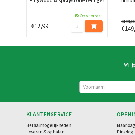
Polywood & spraystone reiniger
Tuinb
Op voorraad
€
199
,
0
€
12
,
99
€
149
Wil j
KLANTENSERVICE
OPENI
Betaalmogelijkheden
Maanda
Leveren & ophalen
Dinsdag