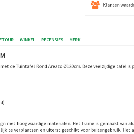
Klanten waarde
RETOUR
WINKEL
RECENSIES
MERK
CM
met de Tuintafel Rond Arezzo Ø120cm. Deze veelzijdige tafel is per
od)
ign met hoogwaardige materialen. Het frame is gemaakt van al
lijk te verplaatsen en uiterst geschikt voor buitengebruik. Het