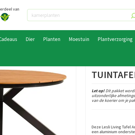
derdeel van
Cadeaus
Dier
Planten
Moestuin
Plantverzorging
ntafel Rond Arezzo Ø120cm
TUINTAFE
Let op!
Dit pakket wordt
uitzonderlijke afmeting
van de koerier om je pak
Deze Lesli Living Tafe
een aluminium onderstel