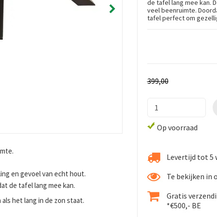
de tafel lang mee kan. D
veel beenruimte. Doordat
tafel perfect om gezell
399
,
00
Op voorraad
imte.
Levertijd tot 
ing en gevoel van echt hout.
Te bekijken in
dat de tafel lang mee kan.
Gratis verzend
als het lang in de zon staat.
*€500,- BE