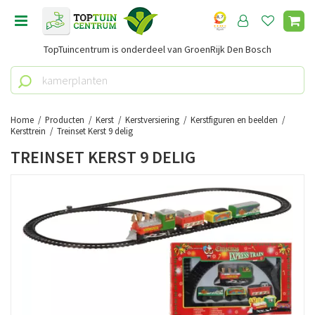
G
a
n
TopTuincentrum is onderdeel van GroenRijk Den Bosch
a
a
r
c
o
Home
Producten
Kerst
Kerstversiering
Kerstfiguren en beelden
n
Kersttrein
Treinset Kerst 9 delig
t
TREINSET KERST 9 DELIG
e
n
t