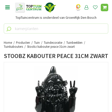
G
a
n
TopTuincentrum is onderdeel van GroenRijk Den Bosch
a
a
r
c
o
Home
Producten
Tuin
Tuindecoratie
Tuinbeelden
n
Tuinkabouters
Stoobz kabouter peace 31cm zwart
t
STOOBZ KABOUTER PEACE 31CM ZWART
e
n
t