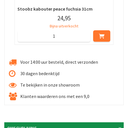
Stoobz kabouter peace fuchsia 31cm
Sto
24
,
95
Bijna uitverkocht
Voor 14:00 uur besteld, direct verzonden
30 dagen bedenktijd
Te bekijken in onze showroom
Klanten waarderen ons met een 9,0
OMSCHRIJVING