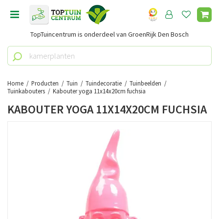
G
a
n
TopTuincentrum is onderdeel van GroenRijk Den Bosch
a
a
r
c
o
Home
Producten
Tuin
Tuindecoratie
Tuinbeelden
n
Tuinkabouters
Kabouter yoga 11x14x20cm fuchsia
t
KABOUTER YOGA 11X14X20CM FUCHSIA
e
n
t