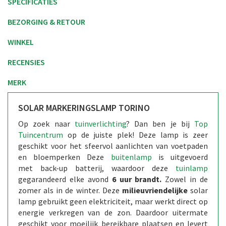
SPECIFICATIES
BEZORGING & RETOUR
WINKEL
RECENSIES
MERK
SOLAR MARKERINGSLAMP TORINO
Op zoek naar
tuinverlichting
? Dan ben je bij
Top
Tuincentrum
op de juiste plek! Deze lamp is zeer
geschikt voor het sfeervol aanlichten van voetpaden
en bloemperken Deze
buitenlamp
is uitgevoerd
met back-up batterij, waardoor deze
tuinlamp
gegarandeerd elke avond
6 uur brandt.
Zowel in de
zomer als in de winter. Deze
milieuvriendelijke
solar
lamp gebruikt geen elektriciteit, maar werkt direct op
energie verkregen van de zon. Daardoor uitermate
geschikt voor moeilijk bereikbare plaatsen en levert