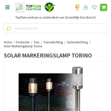
G
a
n
TopTuincentrum is onderdeel van GroenRijk Den Bosch
a
a
r
c
o
Home
Producten
Tuin
Tuinverlichting
Solarverlichting
n
Solar Markeringslamp Torino
t
SOLAR MARKERINGSLAMP TORINO
e
n
t