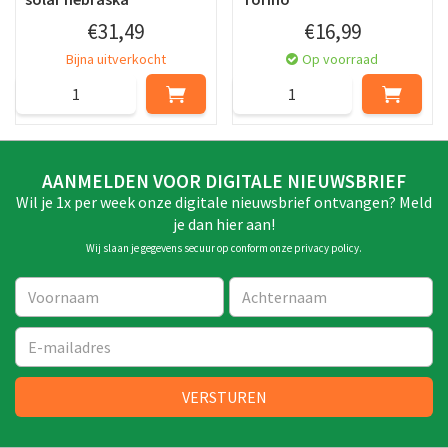
€
31
,
49
€
16
,
99
Bijna uitverkocht
Op voorraad
AANMELDEN VOOR DIGITALE NIEUWSBRIEF
Wil je 1x per week onze digitale nieuwsbrief ontvangen? Meld
je dan hier aan!
Wij slaan je gegevens secuur op conform onze
privacy policy
.