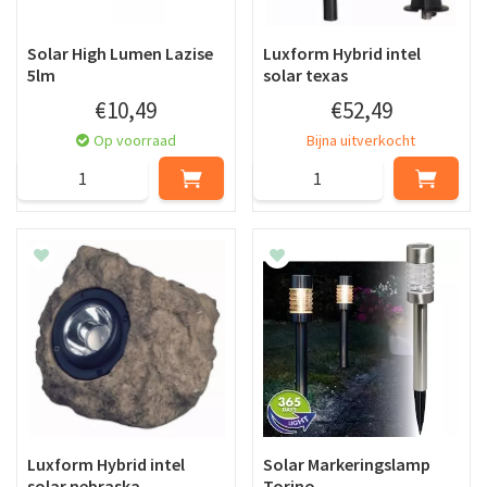
Solar High Lumen Lazise
Luxform Hybrid intel
5lm
solar texas
€
10
,
49
€
52
,
49
Op voorraad
Bijna uitverkocht
Luxform Hybrid intel
Solar Markeringslamp
solar nebraska
Torino