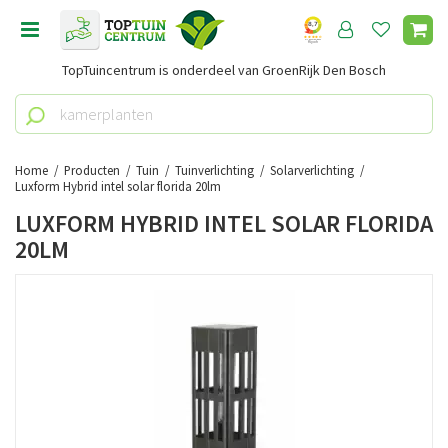
G
a
n
TopTuincentrum is onderdeel van GroenRijk Den Bosch
a
a
r
c
o
Home
Producten
Tuin
Tuinverlichting
Solarverlichting
n
Luxform Hybrid intel solar florida 20lm
t
LUXFORM HYBRID INTEL SOLAR FLORIDA
e
20LM
n
t