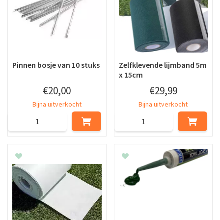
Pinnen bosje van 10 stuks
Zelfklevende lijmband 5m
x 15cm
€
20
,
00
€
29
,
99
Bijna uitverkocht
Bijna uitverkocht