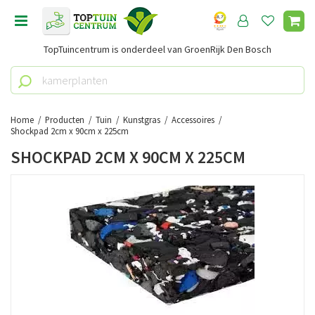
G
a
n
TopTuincentrum is onderdeel van GroenRijk Den Bosch
a
a
r
c
o
Home
Producten
Tuin
Kunstgras
Accessoires
n
Shockpad 2cm x 90cm x 225cm
t
SHOCKPAD 2CM X 90CM X 225CM
e
n
t