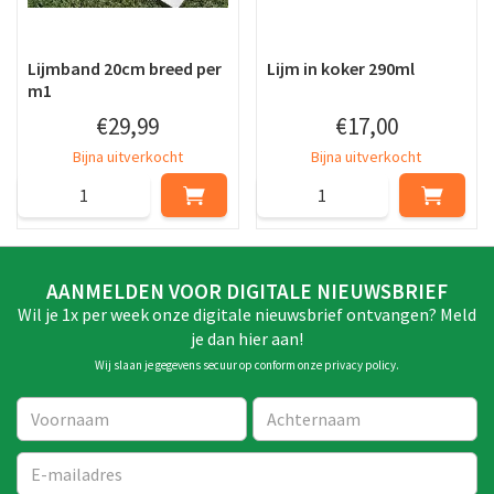
Lijmband 20cm breed per
Lijm in koker 290ml
m1
€
29
,
99
€
17
,
00
Bijna uitverkocht
Bijna uitverkocht
AANMELDEN VOOR DIGITALE NIEUWSBRIEF
Wil je 1x per week onze digitale nieuwsbrief ontvangen? Meld
je dan hier aan!
Wij slaan je gegevens secuur op conform onze
privacy policy
.