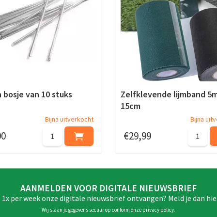
 bosje van 10 stuks
Zelfklevende lijmband 5m
15cm
Bijna uitverkocht
Bijna uit
00
€
29
,
99
AANMELDEN VOOR DIGITALE NIEUWSBRIEF
e 1x per week onze digitale nieuwsbrief ontvangen? Meld je dan hie
Wij slaan je gegevens secuur op conform onze
privacy policy
.