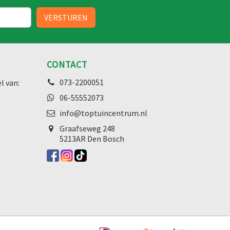
CONTACT
073-2200051
l van:
06-55552073
info@toptuincentrum.nl
Graafseweg
248
5213AR Den Bosch