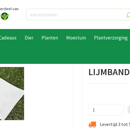
derdeel van
Cadeaus
Dier
Planten
Moestuin
Plantverzorging
20cm breed per m1
LIJMBAND
Levertijd 3 tot