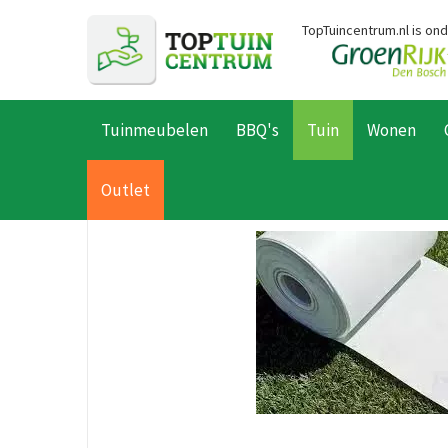
Ga
TopTuincentrum.nl is on
naar
content
Tuinmeubelen
BBQ's
Tuin
Wonen
Home
Producten
Tuin
Kunstgras
Accessoires
Lijmband 
Outlet