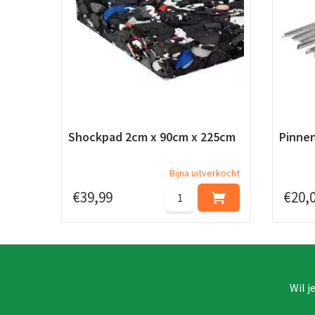
Shockpad 2cm x 90cm x 225cm
Pinnen
Bijna uitverkocht
€
39
,
99
€
20
,
Wil j