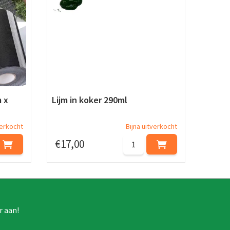
 x
Lijm in koker 290ml
verkocht
Bijna uitverkocht
€
17
,
00
r aan!