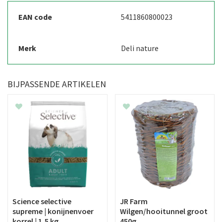
EAN code
5411860800023
Merk
Deli nature
BIJPASSENDE ARTIKELEN
Science selective
JR Farm
supreme | konijnenvoer
Wilgen/hooitunnel groot
korrel | 1,5 kg
450g