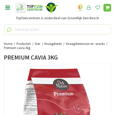
G
a
n
TopTuincentrum is onderdeel van GroenRijk Den Bosch
a
a
r
c
o
Home
Producten
Dier
Knaagdieren
Knaagdierenvoer en -snacks
n
Premium cavia 3kg
t
PREMIUM CAVIA 3KG
e
n
t